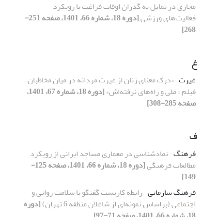
مجازی در تمایل به گذران اوقات فراغت با رویکرد
فعالیت‌های ورزشی
[دوره 18، شماره 66، 1401، صفحه 251-
268]
غ
غیرت
«درک معنای زنان از غیرت مردانه در میان مخاطبان
فیلم « مَلی و راه‌های نرفته‌اش»
[دوره 18، شماره 67، 1401،
صفحه 285-308]
ف
فرهنگ
نماد‌شناسی در معماری مساجد ایرانی از رویکرد
مطالعات فرهنگی
[دوره 18، شماره 66، 1401، صفحه 125-
149]
فرهنگ سازمانی
رابطه کاربست گفتگو با سلامت روانی و
اجتماعی (براساس نمونه‌ای از شاغلان منطقه 6 تهران)
[دوره
18، شماره 66، 1401، صفحه 71-97]