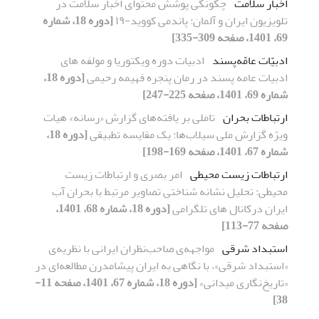
اخبار سلامت
چگونگی پوشش محتوای اخبار سلامت در
تلویزیون ایران و آلمان: پاندمی کووید-۱۹
[دوره 18، شماره
69، 1401، صفحه 309-335]
ادبیّات عامّه‌پسند
ادبیات دوره ویکتوریا و مولفه های
ادبیات عامه پسند در رمان پنجره فهیمه رحیمی
[دوره 18،
شماره 69، 1401، صفحه 225-247]
ارتباطات بحران
تاملی بر یافته‌های گزارش «رسانه» هیات
ویژه گزارش ملی سیلاب‌ها: یک مقایسه تطبیقی
[دوره 18،
شماره 67، 1401، صفحه 169-198]
ارتباطات زیست محیطی
امر بصری و ارتباطات زیست
محیطی: تحلیل نشانه شناختی تصاویر مرتبط با بحران آب
ایران درکانال های تلگرامی
[دوره 18، شماره 68، 1401،
صفحه 77-113]
استبداد شرقی
مواجهه‌ی صاحب‌نظران ایرانی با نظریه‌ی
«استبداد شرقی»، با نگاهی به ایران پیشامدرن مطالعه‌ای در
«تاریخ‌نگاری میدانی»
[دوره 18، شماره 67، 1401، صفحه 11-
38]