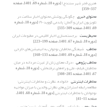
هنری فجر شهر سنندج)
[دوره 18، شماره 69، 1401، صفحه
337-359]
محتوای خبری
چگونگی پوشش محتوای اخبار سلامت در
تلویزیون ایران و آلمان: پاندمی کووید-۱۹
[دوره 18، شماره
69، 1401، صفحه 309-335]
محیط‌زیست
برجسته‌سازی اخبار اقلیمی در مطبوعات ایران
[دوره 18، شماره 67، 1401، صفحه 199-223]
مخاطب
شیفتگی مخاطبان نوجوان به انیمیشن‌های خارجی
[دوره 18، شماره 69، 1401، صفحه 133-168]
مخاطب پژوهی
«درک معنای زنان از غیرت مردانه در میان
مخاطبان فیلم « مَلی و راه‌های نرفته‌اش»
[دوره 18، شماره
67، 1401، صفحه 285-308]
مخاطرات اینترنتی
خانواده، نظارت و مخاطرات اینترنتی:
مطالعه رابطه استراتژی‌های نظارتی والدین با میزان مواجهه
نوجوانان با مخاطرات اینترنتی
[دوره 18، شماره 68، 1401،
صفحه 11-41]
مدل بومی
بازشناسی الگوی بومی آموزش تربیت‌‌جنسی