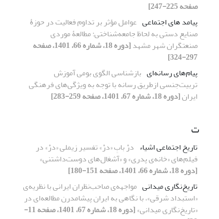
صفحه 225-247]
پیامد های اجتماعی
عوامل مؤثر بر تداوم فعالیت در حوزۀ
صنایع دستی به لحاظ جامعه‌شناختی: مطالعۀ موردی
صنعتگران شهر مشهد
[دوره 18، شماره 66، 1401، صفحه
297-324]
پیام‌های رسانه‌ای
بازشناسی الگوی بومی آموزش
تربیت‌‌جنسی ازطریق رسانه با توجه به ویژگی‌های فرهنگی
ایران
[دوره 18، شماره 67، 1401، صفحه 259-283]
ت
تاریخ اجتماعی اشیاء
درْ بابِ «درْ» تفسیر زیملی «درْ» در
فیلم‌های «خانه‌ی پدری» و «آشغال‌های دوست‌داشتنی»
[دوره 18، شماره 66، 1401، صفحه 151-180]
تاریخ‌نگاری میدانی
مواجهه‌ی صاحب‌نظران ایرانی با نظریه‌ی
«استبداد شرقی»، با نگاهی به ایران پیشامدرن مطالعه‌ای در
«تاریخ‌نگاری میدانی»
[دوره 18، شماره 67، 1401، صفحه 11-