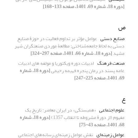
[دوره 18، شماره 69، 1401، صفحه 133-168]
ص
صنایع دستی
عوامل مؤثر بر تداوم فعالیت در حوزۀ صنایع
دستی به لحاظ جامعه‌شناختی: مطالعۀ موردی صنعتگران شهر
مشهد
[دوره 18، شماره 66، 1401، صفحه 297-324]
صنعت فرهنگ
ادبیات دوره ویکتوریا و مولفه های ادبیات
عامه پسند در رمان پنجره فهیمه رحیمی
[دوره 18، شماره
69، 1401، صفحه 225-247]
ع
علوم اجتماعی
«همبستگی» در ایرانِ معاصر: تاریخِ یک
مفهوم (از دورۀ مشروطه تا انقلابِ 1357)
[دوره 18، شماره
68، 1401، صفحه 43-75]
عوامل زمینه‌ای
نقش عوامل زمینه‌ای رسانه‌های اجتماعی