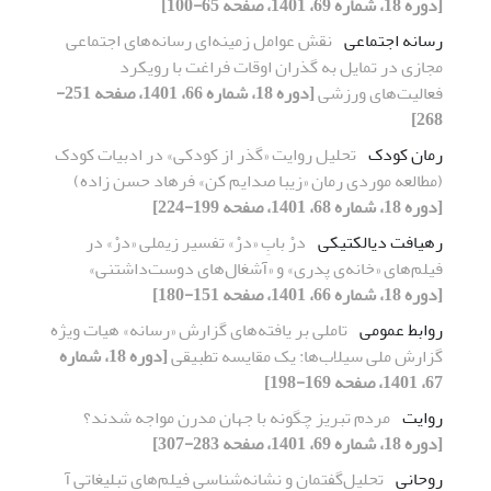
[دوره 18، شماره 69، 1401، صفحه 65-100]
رسانه اجتماعی
نقش عوامل زمینه‌ای رسانه‌های اجتماعی
مجازی در تمایل به گذران اوقات فراغت با رویکرد
فعالیت‌های ورزشی
[دوره 18، شماره 66، 1401، صفحه 251-
268]
رمان کودک
تحلیل روایت «گذر از کودکی» در ادبیات کودک
(مطالعه موردی رمان «زیبا صدایم کن» فرهاد حسن زاده)
[دوره 18، شماره 68، 1401، صفحه 199-224]
رهیافت دیالکتیکی
درْ بابِ «درْ» تفسیر زیملی «درْ» در
فیلم‌های «خانه‌ی پدری» و «آشغال‌های دوست‌داشتنی»
[دوره 18، شماره 66، 1401، صفحه 151-180]
روابط عمومی
تاملی بر یافته‌های گزارش «رسانه» هیات ویژه
گزارش ملی سیلاب‌ها: یک مقایسه تطبیقی
[دوره 18، شماره
67، 1401، صفحه 169-198]
روایت
مردم تبریز چگونه با جهان مدرن مواجه شدند؟
[دوره 18، شماره 69، 1401، صفحه 283-307]
روحانی
تحلیل‌گفتمان و نشانه‌شناسی فیلم‌های تبلیغاتی آ