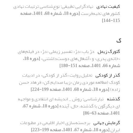
کیفیت نهادی
نهادگرایی تطبیقی: نوع‌شناسی ترتیبات نهادی
کشورهای نخبه‌فرست
[دوره 18، شماره 68، 1401، صفحه
115-144]
گ
گئورگ زیمل
درْ بابِ «درْ» تفسیر زیملی «درْ» در فیلم‌های
«خانه‌ی پدری» و «آشغال‌های دوست‌داشتنی»
[دوره 18،
شماره 66، 1401، صفحه 151-180]
گذر از کودکی
تحلیل روایت «گذر از کودکی» در ادبیات
کودک (مطالعه موردی رمان «زیبا صدایم کن» فرهاد حسن
زاده)
[دوره 18، شماره 68، 1401، صفحه 199-224]
گذشته
تبارشناسی: روش _ اندیشه ای انتقادی و مواجهه
ای دیگرگون با گذشته، حال، آینده
[دوره 18، شماره 67،
1401، صفحه 63-86]
گرمایش جهانی
برجسته‌سازی اخبار اقلیمی در مطبوعات
ایران
[دوره 18، شماره 67، 1401، صفحه 199-223]