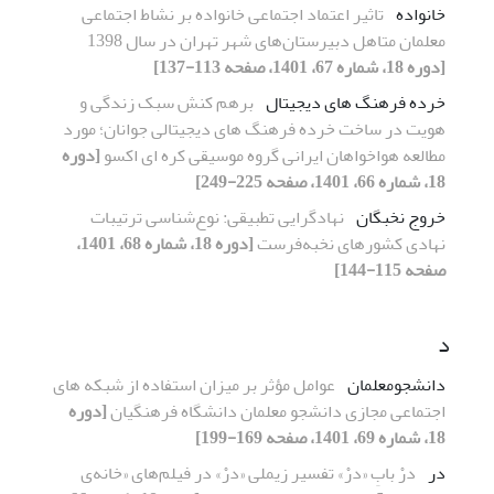
خانواده
تاثیر اعتماد اجتماعی خانواده بر نشاط اجتماعی
معلمان متاهل دبیرستان‌های شهر تهران در سال 1398
[دوره 18، شماره 67، 1401، صفحه 113-137]
خرده فرهنگ های دیجیتال
برهم کنش سبک زندگی و
هویت در ساخت خرده فرهنگ های دیجیتالی جوانان؛ مورد
مطالعه هواخواهان ایرانی گروه موسیقی کره ای اکسو
[دوره
18، شماره 66، 1401، صفحه 225-249]
خروج نخبگان
نهادگرایی تطبیقی: نوع‌شناسی ترتیبات
نهادی کشورهای نخبه‌فرست
[دوره 18، شماره 68، 1401،
صفحه 115-144]
د
دانشجومعلمان
عوامل مؤثر بر میزان استفاده از شبکه های
اجتماعی مجازی دانشجو معلمان دانشگاه فرهنگیان
[دوره
18، شماره 69، 1401، صفحه 169-199]
در
درْ بابِ «درْ» تفسیر زیملی «درْ» در فیلم‌های «خانه‌ی