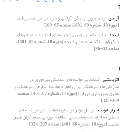
آ
آزادی
رخداد زن، زندگی، آزادی و نبرد بر سر تسخیر فضا
[دوره 18، شماره 69، 1401، صفحه 65-100]
آینده
تبارشناسی: روش _ اندیشه ای انتقادی و مواجهه ای
دیگرگون با گذشته، حال، آینده
[دوره 18، شماره 67، 1401،
صفحه 63-86]
ا
اثربخشی
شناسایی مؤلفه‌های سنجش بهره‌وری در
سازمان‌های فرهنگی ایران (مورد مطالعه: سازمان فرهنگی و
هنری شهرداری تهران)
[دوره 18، شماره 67، 1401، صفحه
309-325]
احراز هویت
عوامل مؤثر بر تداوم فعالیت در حوزۀ صنایع
دستی به لحاظ جامعه‌شناختی: مطالعۀ موردی صنعتگران شهر
مشهد
[دوره 18، شماره 66، 1401، صفحه 297-324]