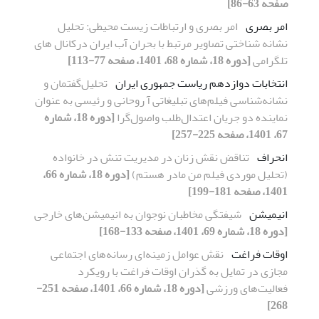
صفحه 63-86]
امر بصری
امر بصری و ارتباطات زیست محیطی: تحلیل
نشانه شناختی تصاویر مرتبط با بحران آب ایران درکانال های
تلگرامی
[دوره 18، شماره 68، 1401، صفحه 77-113]
انتخابات دوازدهم ریاست جمهوری ایران
تحلیل‌گفتمان و
نشانه‌شناسی فیلم‌های تبلیغاتی آ روحانی و رئیسی به عنوان
نماینده دو جریان اعتدال‌طلب واصول‌گرا
[دوره 18، شماره
67، 1401، صفحه 225-257]
انحراف
تناقض نقش زنان در مدیریت تنش در خانواده
(تحلیل موردی فیلم من مادر هستم)
[دوره 18، شماره 66،
1401، صفحه 181-199]
انیمیشن
شیفتگی مخاطبان نوجوان به انیمیشن‌های خارجی
[دوره 18، شماره 69، 1401، صفحه 133-168]
اوقات فراغت
نقش عوامل زمینه‌ای رسانه‌های اجتماعی
مجازی در تمایل به گذران اوقات فراغت با رویکرد
فعالیت‌های ورزشی
[دوره 18، شماره 66، 1401، صفحه 251-
268]