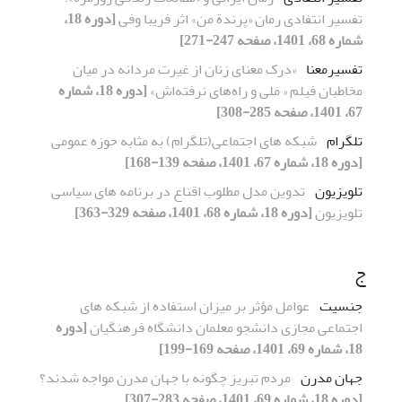
تفسیر انتفادی رمان «پرندة من» اثر فریبا وفی
[دوره 18،
شماره 68، 1401، صفحه 247-271]
تفسیرمعنا
«درک معنای زنان از غیرت مردانه در میان
مخاطبان فیلم « مَلی و راه‌های نرفته‌اش»
[دوره 18، شماره
67، 1401، صفحه 285-308]
تلگرام
شبکه های اجتماعی(تلگرام) به مثابه حوزه عمومی
[دوره 18، شماره 67، 1401، صفحه 139-168]
تلویزیون
تدوین مدل مطلوب اقناع در برنامه های سیاسی
تلویزیون
[دوره 18، شماره 68، 1401، صفحه 329-363]
ج
جنسیت
عوامل مؤثر بر میزان استفاده از شبکه های
اجتماعی مجازی دانشجو معلمان دانشگاه فرهنگیان
[دوره
18، شماره 69، 1401، صفحه 169-199]
جهان مدرن
مردم تبریز چگونه با جهان مدرن مواجه شدند؟
[دوره 18، شماره 69، 1401، صفحه 283-307]