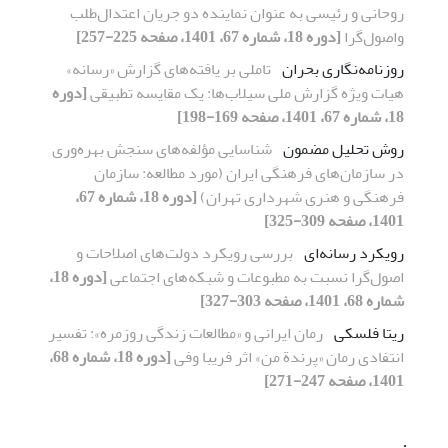
روحانی و رئیسی به عنوان نماینده دو جریان اعتدال‌طلب
واصول‌گرا
[دوره 18، شماره 67، 1401، صفحه 225-257]
روزنامه‌نگاری بحران
تاملی بر یافته‌های گزارش «رسانه»
هیات ویژه گزارش ملی سیلاب‌ها: یک مقایسه تطبیقی
[دوره
18، شماره 67، 1401، صفحه 169-198]
روش تحلیل مضمون
شناسایی مؤلفه‌های سنجش بهره‌وری
در سازمان‌های فرهنگی ایران (مورد مطالعه: سازمان
فرهنگی و هنری شهرداری تهران)
[دوره 18، شماره 67،
1401، صفحه 309-325]
رویکرد رسانه‌ای
بررسی رویکرد دولت‌های اصلاحات و
اصول‌گرا نسبت به مطبوعات و شبکه‌های اجتماعی
[دوره 18،
شماره 68، 1401، صفحه 303-327]
ریتا فلسکی
رمان ایرانی و «مطالعات زندگی روزمره»: تفسیر
انتفادی رمان «پرندة من» اثر فریبا وفی
[دوره 18، شماره 68،
1401، صفحه 247-271]