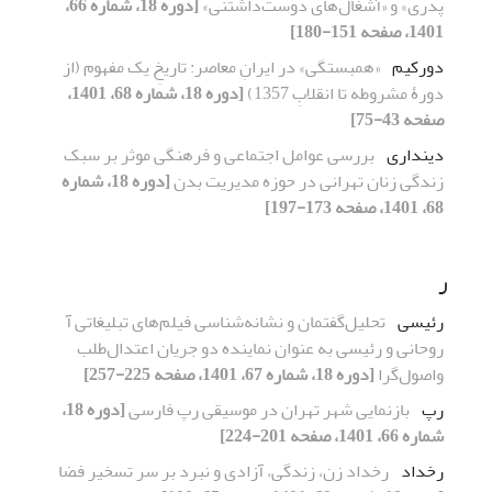
پدری» و «آشغال‌های دوست‌داشتنی»
[دوره 18، شماره 66،
1401، صفحه 151-180]
دورکیم
«همبستگی» در ایرانِ معاصر: تاریخِ یک مفهوم (از
دورۀ مشروطه تا انقلابِ 1357)
[دوره 18، شماره 68، 1401،
صفحه 43-75]
دینداری
بررسی عوامل اجتماعی و فرهنگی موثر بر سبک
زندگی زنان تهرانی در حوزه مدیریت بدن
[دوره 18، شماره
68، 1401، صفحه 173-197]
ر
رئیسی
تحلیل‌گفتمان و نشانه‌شناسی فیلم‌های تبلیغاتی آ
روحانی و رئیسی به عنوان نماینده دو جریان اعتدال‌طلب
واصول‌گرا
[دوره 18، شماره 67، 1401، صفحه 225-257]
رپ
بازنمایی شهر تهران در موسیقی رپ فارسی
[دوره 18،
شماره 66، 1401، صفحه 201-224]
رخداد
رخداد زن، زندگی، آزادی و نبرد بر سر تسخیر فضا