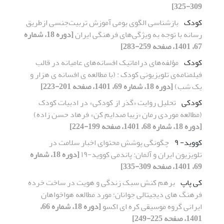
309-325]
کودک
بازشناسی الگوی بومی آموزش تربیت‌‌جنسی ازطریق
رسانه با توجه به ویژگی‌های فرهنگی ایران
[دوره 18، شماره
67، 1401، صفحه 259-283]
کودک
مؤلفه‌های دراماتیک افسانه‌های عامیانه در قالب
فیلمنامه‌ی تلویزیونی کودک : (با مطالعه ی افسانه ی هزار و
یک شب)
[دوره 18، شماره 69، 1401، صفحه 201-223]
کودکی
تحلیل روایت «گذر از کودکی» در ادبیات کودک
(مطالعه موردی رمان «زیبا صدایم کن» فرهاد حسن زاده)
[دوره 18، شماره 68، 1401، صفحه 199-224]
کووید- ۹
چگونگی پوشش محتوای اخبار سلامت در
تلویزیون ایران و آلمان: پاندمی کووید-۱۹
[دوره 18، شماره
69، 1401، صفحه 309-335]
کی پاپ
برهم کنش سبک زندگی و هویت در ساخت خرده
فرهنگ های دیجیتالی جوانان؛ مورد مطالعه هواخواهان
ایرانی گروه موسیقی کره ای اکسو
[دوره 18، شماره 66،
1401، صفحه 225-249]