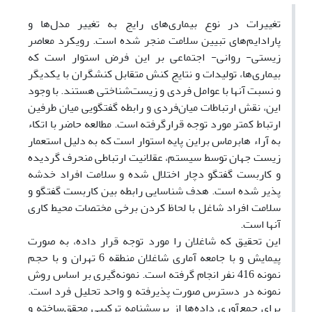
تغییرات در نوع بیماری‌های رایج به تغییر مدل‌ها و
پارادایم‌های تبیین سلامت منجر شده است. رویکرد معاصر
زیستی- روانی- اجتماعی بر این فرض استوار است که
بیماری‌ها، تولیدات و نتایج کنش متقابل کنشگران با یکدیگر
و نسبت آنها با عوامل فردی و زیست‌شناختی هستند. با وجود
این، نقش ارتباطات میان‌فردی و رابطه گفتگویی میان طرفین
ارتباط کمتر مورد توجه قرارگرفته است. مطالعه حاضر با اتکاء
به آراء هابرماس براین پایه استوار است که به دلیل استعمار
زیست جهان توسط سیستم، عقلانیت ارتباطی منحرف گردیده
و کاربست گفتگو دچار اختلال شده و سلامت افراد خدشه
پذیر شده است. هدف شناسایی رابطه بین کاربست گفتگو و
سلامت افراد شاغل با لحاظ کردن برخی مختصات محیط کاری
آنها است.
این تحقیق که شاغلان را مورد توجه قرار داده، به صورت
پیمایش و با جامعه آماری شاغلان منطقه 6 تهران و با حجم
نمونه 416 نفر انجام گرفته است. نمونه‌گیری بر اساس روش
نمونه در دسترس صورت پذیرفته و واحد تحلیل فرد است.
برای جمع‌آوری داده‌ها از پرسشنامه ترکیبی محقق‌ساخته و