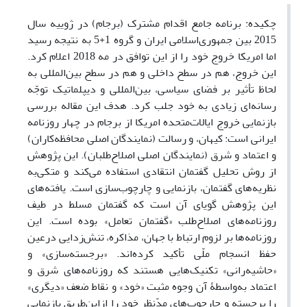
چکیده: برنامه جامع اقدام مشترک (برجام) در ژوییه سال
2015 بین جمهوری‌اسلامی ایران و گروه 1+5 به نتیجه رسید
اما امریکا خروج خود را از این توافق در مه 2018 اعلام کرد.
این خروج، هم در سطح داخلی و هم در سطح بین‌المللی به
لحاظ تأثیر بر فضای سیاسی، بین‌المللی و دیپلماتیک توجّه
رسانه‌ای زیادی به خود جلب کرد. هدف این مقاله بررسی
بازنمایی خروج ایالات‌متحده امریکا از برجام در چهار روزنامه
ایرانی است: کیهان، و رسالت (نمایندگان اصلی محافظه‌کاران)
و اعتماد و شرق (نمایندگان اصلی اصلاح‌طلبان). این پژوهش
از روش تحلیل گفتمان انتقادی استفاده می‌کند و متکی‌به
نظریه‌های گفتمان، بازنمایی و چارچوب‌سازی است. یافته‌های
این پژوهش گویای آن است که گفتمان مسلط در طیف
روزنامه‌های اصلاح‌طلب «گفتمان تعامل» بوده است. این
روزنامه‌ها بر لزوم ارتباط با جهان، مذاکره، تنش‌زدایی درعین
حفظ انسجام ملّی تأکید کرده‌اند. «برجسته‌سازی» و
«حاشیه‌رانی» تکنیک‌هایی هستند که روزنامه‌های شرق و
اعتماد به‌واسطۀ آن وجوه مثبت «خود» و نقاط ضعف «دیگری»
را برجسته و چارچوب‌های مدّ‌نظر خود را ازاین‌طریق بازنمایی