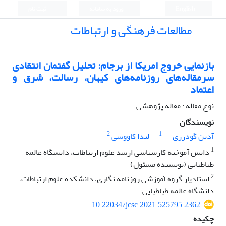
English
ورود به سامانه
ثبت نام
مطالعات فرهنگی و ارتباطات
بازنمایی خروج امریکا از برجام: تحلیل گفتمان انتقادی
سرمقاله‌های روزنامه‌های کیهان، رسالت، شرق و
اعتماد
نوع مقاله : مقاله پژوهشی
نویسندگان
2
1
آذین گودرزی
لیدا کاووسی
1
دانش آموخته کارشناسی ارشد علوم ارتباطات، دانشگاه عالمه
طباطبایی (نویسنده مسئول)
2
استادیار گروه آموزشی روزنامه نگاری، دانشکده علوم ارتباطات،
دانشگاه عالمه طباطبایی؛
10.22034/jcsc.2021.525795.2362
چکیده