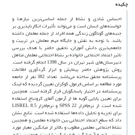
چکیده
احساس شادی و نشاط از جمله اساسی‌ترین نیازهـا و
خواسته‌های انسان است و می‌تواند تأثیرات انکارناپذیری بر
جنبه‌های گوناگون زندگی همه افراد از جمله معلمان داشته
باشد. با توجه به نقش و جایگاه مهم معلمان در تربیت و
جامعه‌پذیری دانش آموزان، تحقیق حاضر با هدف بررسی
تاثیر اعتماد اجتماعی خانواده بر نشاط اجتماعی معلمان متاهل
دبیرستان‌های شهر تهران در سال 1398 انجام گرفته است.
روش پژوهش حاضر پیمایش و ابزار گردآوری اطلاعات
پرسشنامه محقق ساخته می‌باشد. تعداد 382 نفر از جامعه
مورد مطالعه بر اساس فرمول کوکران تعیین گردیده که لینک
پرسشنامه در اختیار پاسخگویان قرار گرفته است. همچنین
برای تعیین پایایی گویه ها از آزمون آلفای کرونباخ استفاده
شده است. از نرم‌افزار 22 SPSS و نرم‌افزار LISREL 8.5
برای تجزیه و تحلیل داده‌ها استفاده شده است. نتایج نشان
داد که سطح اعتماد اجتماعی بین خانواده معلمین و همچنین
نشاط اجتماعی معلمین مطلوب و بالاتر از میانگین معیار مورد
بررسی (نمره 3 میانگین طیف لیکرت) است؛ همچنین نتایج