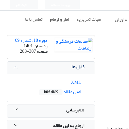
ورود به سامانه
ثبت نام
داوران
هیات تحریریه
امار و ارقام
تماس با ما
دوره 18، شماره 69
زمستان 1401
صفحه
283-307
فایل ها
XML
اصل مقاله
1006.68 K
هم رسانی
ارجاع به این مقاله
 در مواجهه با