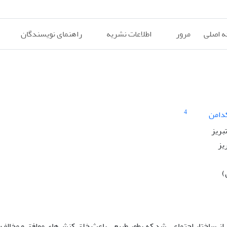
 اصلی
مرور
اطلاعات نشریه
راهنمای نویسندگان
4
دامن
بریز
یز
)
د مرحله‌ای جدید از ساختار اجتماعی شد که بطور طبیعی باعث خلق کنش‌های موافق و مخالف