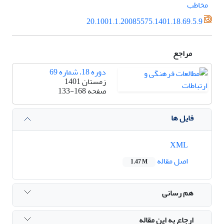
مخاطب
20.1001.1.20085575.1401.18.69.5.9
مراجع
دوره 18، شماره 69
زمستان 1401
صفحه
133-168
فایل ها
XML
اصل مقاله
1.47 M
هم رسانی
ارجاع به این مقاله