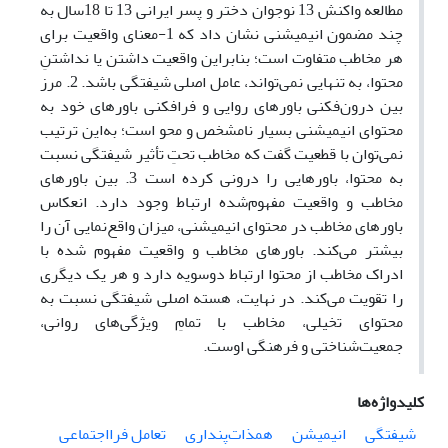
مطالعه واکنش 13 نوجوان دختر و پسر ایرانی 13 تا 18سال به
چند مضمون انیمیشنی نشان داد که 1-معنای واقعیت برای
هر مخاطب متفاوت است؛ بنابراین واقعیت داشتن یا نداشتنِ
محتوا، به تنهایی نمی‌تواند، عامل اصلی شیفتگی باشد. 2. مرز
بین درون‌فکنی باورهای روایی و فرافکنی باورهای خود به
محتوای انیمیشنی بسیار نامشخص و محو است؛ به‌این ترتیب
نمی‌توان با قطعیت گفت که مخاطب تحتِ تأثیر شیفتگی نسبت
به محتوا، باورهایی را درونی کرده است 3. بین باورهای
مخاطب و واقعیت مفهوم‌شده ارتباط وجود دارد. انعکاس
باورهای مخاطب در محتوای انیمیشنی، میزان واقع‌نمایی آن را
بیشتر می‌کند. باورهای مخاطب و واقعیت مفهوم شده با
ادراک مخاطب از محتوا ارتباط دوسویه دارد و هر یک دیگری
را تقویت می‌کند. در نهایت، هسته اصلی شیفتگی نسبت به
محتوای تخیلی، مخاطب با تمامِ ویژگی‌های روانی،
جمعیت‌شناختی و فرهنگی اوست.
کلیدواژه‌ها
شیفتگی
انیمیشن
همذات‌پنداری
تعامل فرااجتماعی