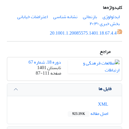
کلیدواژه‌ها
ایدئولوژی
بازنمائی
نشانه شناسی
اعتراضات خیابانی
بخش خبری ۲۰:۳۰
20.1001.1.20085575.1401.18.67.4.4
مراجع
دوره 18، شماره 67
تابستان 1401
صفحه
87-111
فایل ها
XML
اصل مقاله
923.19 K