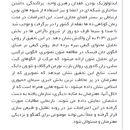
ایدئولوژیک بودن، فقدان رهبری واحد، پراکندگی، داشتن
ساختاری شبکه ای در اعضا و نیز استفاده از شیوه های نوین
ارتباطی بر بستر فضای مجازی است. این اعتراضات در مدت
زمان کوتاهی ده ها نقطه از کشور را در برگرفت و موجب شد
تا صدا و سیما ظرف دو روز از شروع ناآرامی ها در بخش
خبری ۲۰:۳۰ به آن واکنش نشان دهد. در این تحقیق از روش
تحلیل محتوای کیفی بهره برده ایم. روش کیفی بر مبنای
الگوی جان فیسک در مطالعه متون تصویری، الگویی ترکیبی
برای تحلیل متون ارائه میشود که مرکب از الگوهای کِیت
سلبی، ران کادوری، رولان بارت، نورمن فرکلاف و تئو ون دایک
است. نتایج این تحقیق نشان میدهد که تصویری که از
معترضان در پر مخاطب ترین بخش خبری سیمای جمهوری
اسلامی نشان داده میشود، با شیوه هایی همراه است که از
خلال آنها، معترضان به مثابه «دیگریِ» سازمان یافته به دست
دشمنان نمایش داده می شوند. بازنماییِ مطالبات صورت
گرفته در این اعتراضات نیز در روند تقلیل و طبیعی سازی
قرار گرفته و عملاً نمی تواند موضوعی برای گفتگو و نزدیکی
معترضان و مسئولان شود.