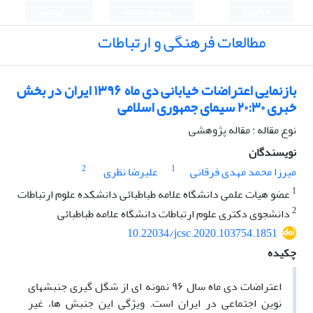
English
ورود به سامانه
ثبت نام
مطالعات فرهنگی و ارتباطات
بازنمایی اعتراضات خیابانی دی ماه ۱۳۹۶ ایران در بخش
خبری ۲۰:۳۰ سیمای جمهوری اسلامی
نوع مقاله : مقاله پژوهشی
نویسندگان
2
1
میرزا محمد مهدی فرقانی
علیرضا نظری
1
عضو هیات علمی دانشگاه علامه طباطبائی دانشکده علوم ارتباطات
2
دانشجوی دکتری علوم ارتباطات دانشگاه علامه طباطبائی
10.22034/jcsc.2020.103754.1851
چکیده
اعتراضات دی ماه سال ۹۶ نمونه ای از شگل گیری جنبشهای
نوین اجتماعی در ایران است. ویژگی این جنبش ها، غیر