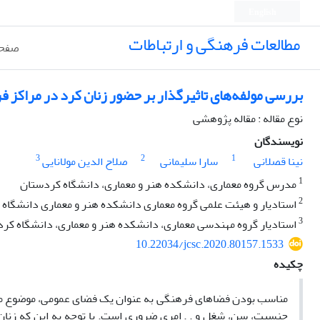
English
مطالعات فرهنگی و ارتباطات
صفحه
بررسی مولفه‌های تاثیرگذار بر حضور زنان کرد در مراکز
نوع مقاله : مقاله پژوهشی
نویسندگان
3
2
1
نینا قصلانی
سارا سلیمانی
صلاح الدین مولانایی
1
مدرس گروه معماری، دانشکده هنر و معماری، دانشگاه کردستان
2
استادیار و هیئت علمی گروه معماری دانشکده هنر و معماری دانشگاه
3
استادیار گروه مهندسی معماری، دانشکده هنر و معماری، دانشگاه کر
10.22034/jcsc.2020.80157.1533
چکیده
مناسب بودن فضاهای فرهنگی به عنوان یک فضای عمومی، موضوع مهمی 
جنسیت، سن، شغل و . . امری ضروری است. با توجه به این که زنان نی