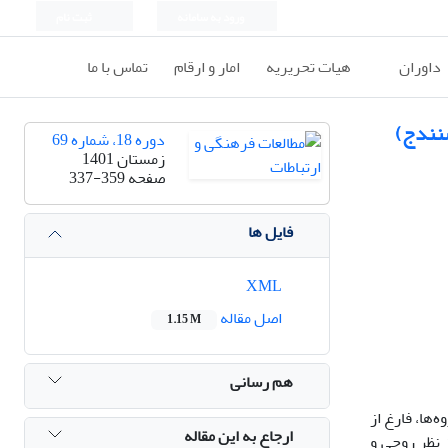
ورود به سامانه
ثبت نام
داوران
هیات تحریریه
امار و ارقام
تماس با ما
سنندج)
دوره 18، شماره 69
زمستان 1401
صفحه
337-359
فایل ها
XML
اصل مقاله
1.15 M
هم رسانی
ها، فارغ از
ارجاع به این مقاله
 نظر روحی و