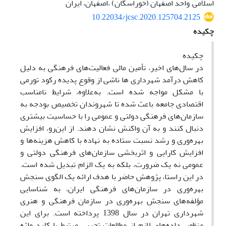
اسلامی, واحد اصفهان (خوراسگان) ،اصفهان، ایران
10.22034/jcsc.2020.125704.2125
چکیده
چکیده
در سال‌های اخیر، تأمین مالی فعالیت‌های فرهنگی به دلیل
کاهش درآمد شهرداری ها ناشی از وقوع پدیده رکود تورمی
با مشکل مواجه شده است. به‌علاوه، شرایط نامناسب
اقتصادی جامعه باعث شده تا شهروندان تخصیص بودجه به
سازمان‌های فرهنگی دولتی و عمومی را با حساسیت بیشتری
دنبال کنند و به آن واکنش نشان دهند. از این‌رو، افزایش
بهره‌وری و رشد نسبت ستاده به نهاده با کاهش هزینه‌ها و
افزایش کارایی و اثربخشی سازمان‌های فرهنگی دولتی و
عمومی نه یک ضرورت، بلکه به یک الزام تبدیل شده است.
در این راستا، پژوهش حاضر با هدف ارائه یک الگوی سنجش
بهره‌وری در سازمان‌های فرهنگی ایران، به شناسایی
مؤلفه‌های سنجش بهره‌وری در سازمان فرهنگی و هنری
شهرداری تهران در سال 1398 پرداخته است. برای این
منظور، داده‌های لازم از مطالعات تجربی مرتبط با کلید واژه