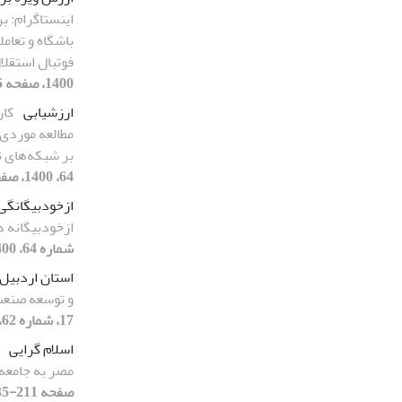
اینستاگرام: ب
باشگاه و تعامل
فوتبال استقلا
1400، صفحه 165-192]
ارزشیابی
کار
مطالعه موردی 
بر شبکه‌های ت
64، 1400، صفحه 259-297]
ازخودبیگانگی
ازخودبیگانه 
شماره 64، 1400، صفحه 237-258]
استان اردبیل
و توسعه صنعت
17، شماره 62، 1400، صفحه 315-337]
اسلام گرایی
مصر به جامعه
صفحه 211-235]