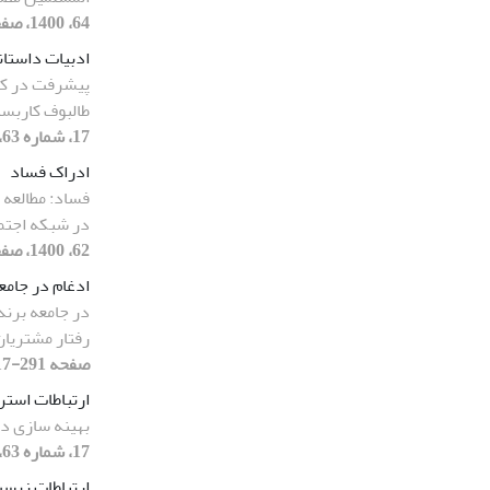
64، 1400، صفحه 211-235]
ادبیات داستا
پیشرفت در کتا
طالبوف کاربست
17، شماره 63، 1400، صفحه 153-175]
ادراک فساد
فساد: مطالعه 
در شبکه اجتم
62، 1400، صفحه 143-164]
ادغام در جامع
در جامعه برند
رفتار مشتریا
صفحه 291-317]
ارتباطات استر
بهینه سازی د
17، شماره 63، 1400، صفحه 261-290]
ارتباطات زیس