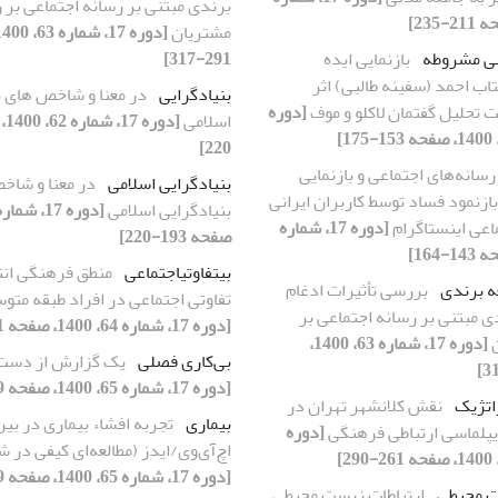
برندی مبتنی بر رسانه‌ اجتماعی بر ر
مشتریان
نی مشروطه
بازنمایی ایده
291-317]
ب احمد (سفینه طالبی) اثر
بنیادگرایی
در معنا و شاخص های ب
 تحلیل گفتمان لاکلو و موف
[دوره
اسلامی
220]
رسانه‌های اجتماعی و بازنمایی
بنیادگرایی اسلامی
در معنا و شاخ
بازنمود فساد توسط کاربران ایرانی
بنیادگرایی اسلامی
اعی اینستاگرام
[دوره 17، شماره
صفحه 193-220]
بی‎تفاوتی‎اجتماعی
منطق فرهنگی انت
ه برندی
بررسی تأثیرات ادغام
تفاوتی اجتماعی در افراد طبقه متو
ی مبتنی بر رسانه‌ اجتماعی بر
[دوره 17، شماره 64، 1400، صفحه 11-38]
ن
[دوره 17، شماره 63، 1400،
بی‌کاری فصلی
یک گزارش از دست
[دوره 17، شماره 65، 1400، صفحه 339-360]
اتژیک
نقش کلانشهر تهران در
بیماری
تجربه افشاء بیماری در بین 
یپلماسی ارتباطی فرهنگی
[دوره
اچ‌آی‌وی/ایدز (مطالعه‌ای کیفی در ش
[دوره 17، شماره 65، 1400، صفحه 309-337]
ت محیطی
ارتباطات زیست محیطی