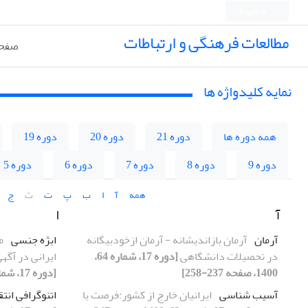
English
مطالعات فرهنگی و ارتباطات
صفحه
نمایه کلیدواژه ها
همه دوره ها
دوره 21
دوره 20
دوره 19
دوره 9
دوره 8
دوره 7
دوره 6
دوره 5
همه
آ
ا
ب
پ
ت
ث
ج
آ
ا
آرمان
آرمان بازاندیشانه - آرمان ازخودبیگانه
ابژه جنسی
م
در تحصیلات دانشگاهی
[دوره 17، شماره 64،
ایرانی در آگه
1400، صفحه 237-258]
[دوره 17، شماره 62، 1400، صفحه 27-50]
آسیب شناسی
ایرانیان خارج از کشور:فرصت یا
اتنوگرافی انت