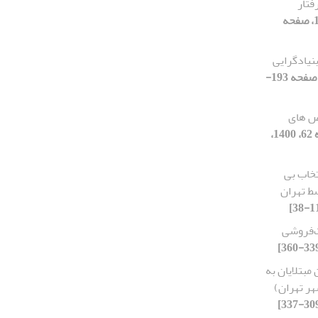
فتار
[دوره 17، شماره 63، 1400، صفحه
نیادگرایی
[دوره 17، شماره 62، 1400، صفحه 193-
ص های
[دوره 17، شماره 62، 1400،
خاب بی
سط تهران
‌فروشی
مبتلایان به
هر تهران)