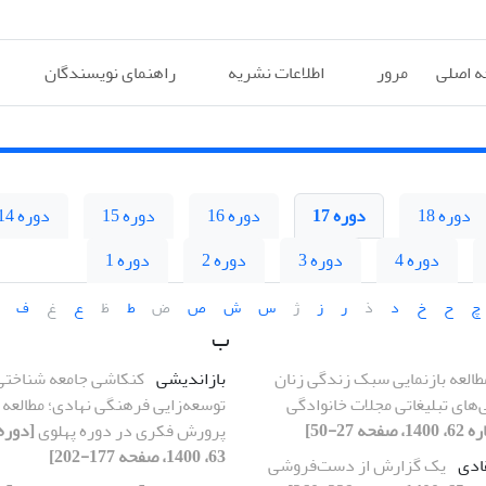
 اصلی
مرور
اطلاعات نشریه
راهنمای نویسندگان
دوره 18
دوره 17
دوره 16
دوره 15
دوره 14
دوره 4
دوره 3
دوره 2
دوره 1
چ
ح
خ
د
ذ
ر
ز
ژ
س
ش
ص
ض
ط
ظ
ع
غ
ف
ب
طالعه بازنمایی سبک زندگی زنان
بازاندیشی
کنکاشی جامعه شناختی
ی‌های تبلیغاتی مجلات خانوادگی
توسعه‌زایی فرهنگی نهادی؛ مطالعه 
پرورش فکری در دوره پهلوی
63، 1400، صفحه 177-202]
قادی
یک گزارش از دست‌فروشی