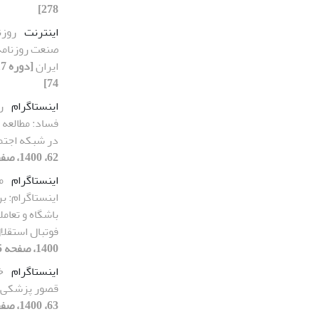
278]
اینترنت
روزن
صنعت روزنامه 
ایران
74]
اینستاگرام
ر
فساد: مطالعه 
در شبکه اجتم
62، 1400، صفحه 143-164]
اینستاگرام
م
اینستاگرام: ب
باشگاه و تعامل
فوتبال استقلا
1400، صفحه 165-192]
اینستاگرام
خ
قصور پزشکی د
63، 1400، صفحه 57-79]