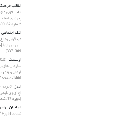
انقلاب فرهنگ
دانشجوی علوم 
پیروزی انقلاب 
شماره 62، 1400، صفحه 221-246]
انگ اجتماعی
مبتلایان به اچ
شهر تهران)
309-337]
اوسینت
کلیّ
سازمان های رس
آزمایی» و مها
1400، صفحه 187-222]
ایدز
تجربه اف
اچ‌آی‌وی/ایدز 
[دوره 17، شماره 65، 1400، صفحه 309-337]
ایرانیان مهاجر
تهدید