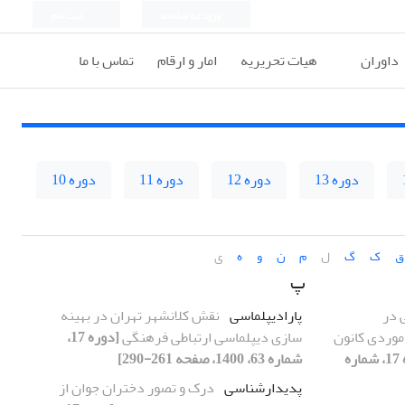
ورود به سامانه
ثبت نام
داوران
هیات تحریریه
امار و ارقام
تماس با ما
دوره 13
دوره 12
دوره 11
دوره 10
ق
ک
گ
ل
م
ن
و
ه
ی
پ
 در
پارادیپلماسی
نقش کلانشهر تهران در بهینه
موردی کانون
سازی دیپلماسی ارتباطی فرهنگی
[دوره 17،
[دوره 17، شماره
شماره 63، 1400، صفحه 261-290]
پدیدارشناسی
درک و تصور دختران جوان از