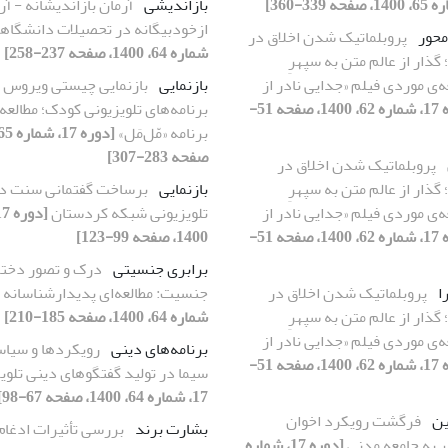
بازاندیشی
آرمان بازاندیشانه - آر
ازخودبیگانه در تحصیلات دانشگاه
محور
پروبلماتیک شدن اخلاق در
شماره 64، 1400، صفحه 237-258]
گذار از عالم متن به سپهرِ
ه‌ی موردی فیلم «جدایی نادر از
بازنمایی
[دوره 17، شماره 62، 1400، صفحه 51-
برنامه‌های تلویزیونی کودک؛ مطالعه
برنامه «مّل‌مَل»
صفحه 283-307]
پروبلماتیک شدن اخلاق در
گذار از عالم متن به سپهرِ
بازنمایی
برساخت گفتمانی سنت در
ه‌ی موردی فیلم «جدایی نادر از
تلویزیونی شبکه کردستان
[دوره 17، شماره 62، 1400، صفحه 51-
1400، صفحه 99-123]
برابری جنسیتی
درک و تصور دختر
ا
پروبلماتیک شدن اخلاق در
جنسیت: مطالعه‌ای پدیدارشناسانه
گذار از عالم متن به سپهرِ
شماره 64، 1400، صفحه 185-210]
ه‌ی موردی فیلم «جدایی نادر از
برنامه‌های دینی
رویکردها و سیاس
[دوره 17، شماره 62، 1400، صفحه 51-
سیما در تولید گفتگوهای دینی تلوی
17، شماره 64، 1400، صفحه 67-98]
ین
فرگشت رویکرد اخوان
بشارت برند
بررسی تأثیرات ادغام
 به جامعه مدنی
[دوره 17، شماره