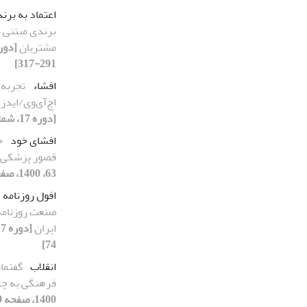
اعتماد به برند
برندی مبتنی بر
مشتریان
291-317]
افشاء
تجربه 
اچ‌آی‌وی/ایدز 
[دوره 17، شماره 65، 1400، صفحه 309-337]
افشای خود
خ
قصور پزشکی د
63، 1400، صفحه 57-79]
افول روزنامه
صنعت روزنامه 
ایران
74]
انقلاب
گفتمان
فرهنگی به چ
1400، صفحه 279-314]