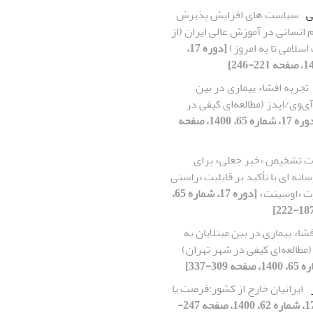
ی
سیاست های افزایش پذیرشِ
انسانی در آموزش عالی ایران (از
اسلامی تا به امروز)
[دوره 17،
تجربه افشاء بیماری در بین
‌آی‌وی/ایدز (مطالعه‌ای کیفی در
[دوره 17، شماره 65، 1400، صفحه
ات تشخیص «خبر جعلی» برای
انه ای با تأکید بر قابلیت «راستی
رت «اوسینت»
[دوره 17، شماره 65،
شاء بیماری در بین مبتلایان به
(مطالعه‌ای کیفی در شهر تهران)
ایرانیان خارج از کشور:فرصت یا
[دوره 17، شماره 62، 1400، صفحه 247-