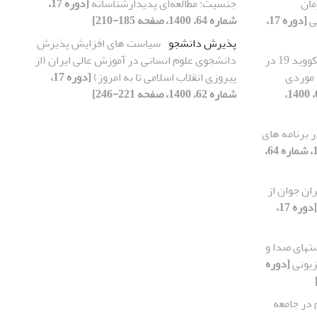
مان
جنسیت: مطالعه‌ای پدیدارشناسانه
[دوره 17،
ی
[دوره 17،
شماره 64، 1400، صفحه 185-210]
پذیرش دانشجو
سیاست های افزایش پذیرشِ
بازنمایی چیستی ویروس کووید 19 در
دانشجوی علوم انسانی در آموزش عالی ایران (از
 موردی
پیروزی انقلاب اسلامی تا به امروز)
[دوره 17،
[دوره 17، شماره 65، 1400،
شماره 62، 1400، صفحه 221-246]
 برنامه های
[دوره 17، شماره 64،
ان جوان از
[دوره 17،
تهای صدا و
زیونی
[دوره
 در جامعه