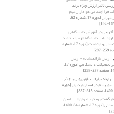
ررسی تاثیر ارزش ویژه برند
ات فرا اجتماعی هواداران تیم
ل تهران
[دوره 17، شماره 62،
آفرینی در آموزش دانشگاهی:
ارزشیابی دانشگاه الزهرا با تاکید
عاملی و ارتباطات
[دوره 17، شماره
آرمان بازاندیشانه - آرمان
در تحصیلات دانشگاهی
[دوره 17،
رابطه تبلیغات تلویزیونی با جذب
 توریسم در استان اردبیل
[دوره
فرگشت رویکرد اخوان المسلمین
 مدنی
[دوره 17، شماره 64، 1400،