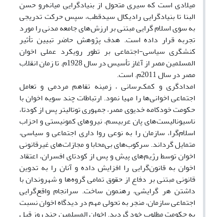
میلادی است که سیری متحول از بنیادگرایی میانه‌رو حسن
البنا تا بنیاد‌گرایی رادیکال سیدقطب، سپس حرکت تدریجی
به سوی اسلام گرایی مبتنی بر ارزش‌های جامعه مدنی را مورد
تجربه قرار داده است. هدف پژوهش حاضر تبیین تأثیر
کنشگری سیاسی-اجتماعی بر تطور رویکرد عملی اخوان
المسلمین مصر از آغاز تأسیس در سال 1928م. تا زمان انقلاب
مصر در سال 2011م. است.
امدادگری و کمک‌رسانی ، زمینه تفاهم مردمی و تعامل
اجتماعی اخوانی‌ها را مهیا نمود. ارتباطات چند سویه اخوان با
حکومت خودکامه خدیوی مصر، جمهوری توتالیتر پس از کودتا،
ناسیونالیست‌های پان عربیسم، نیروهای کمونیستی و احزاب
اسلام‌گرا، سازمان را به نوعی روا داری اجتماعی و سیاسی،
متمایل گرداند. سرکوب‌های بی‌محابا و مجازات‌های غیرقانونی
اخوان توسط رژیم‌های پیش و پس از کودتای افسران، اعتقاد
اخوان به قانون‌گرایی را افزایش داده و آنان را به تدوین
قانونی مبتنی بر دفاع از حقوق تمامی گروه‌ها و شهروندان با
داشتن هر گرایشی، رهنمون ساخت. سرانجام واقع‌گرایی
اجتماعی سازمان، منجر به تحولی مهم در دیدگاه اخوان نسبت
به حکومت مطلوب خود گردید. اخوان المسلمین چند روز قبل