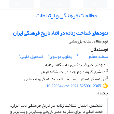
English
ورود به سامانه
ثبت نام
مطالعات فرهنگی و ارتباطات
نمودهای شناخت زنانه در اثناء تاریخ فرهنگی ایران
نوع مقاله : مقاله پژوهشی
نویسندگان
3
2
1
سمانه معظّم
یعقوب موسوی
اسمعیل خلیلی
1
داوطلب دریافت دکتری دانشگاه الزهراء
2
دانشیار گروه علوم اجتماعی دانشگاه الزهرا
3
پژوهشگر همکار مؤسسه مطالعات فرهنگی و اجتماعی.
10.22034/jcsc.2021.525901.2365
چکیده
تشخیص احتمال شناخت زنانه در تاریخ فرهنگی نجد ایران،
قصد اصلی ما برای سفر به عصرِ تاریخیِ پیشابرنز و پسابرُنز و