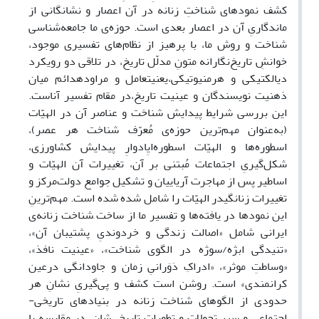
کشف نمودهای شناختِ زنانه در آن اعصار و نشانگانی از
ماندگاریِ آن در اعصار بعدی است. حوزه‌ی ما جامعه‌شناسی
شناخت و روش ما، با پرهیز از نظام‌های تفسیری موجود،
خوانشِ تاریخ‌نگارانه متونِ مدلّل تاریخ، در تلاقی دو رویکرد
دیالکتیکی و هرمنیوتیکی،یعنیتعامل و مراودهدائم میان
ذهنیت نویسندگان و عینیت تاریخ،در مقام تفسیر آناست.
این بررسی شرایط پیدایش شناخت و عناصر آن در الهیّات
(به‌عنوان مهم‌ترین حوزه‌ی مُعرّف شناخت هر عصر)،
اسطوره‌ها و الهیّات اسطوره‌ایِادوارِ پیدایش کشاورزی،
شکل‌گیریِ اجتماعات مُبتنی بر آن، تغییرات آن الهیّات و
اساطیر پس از مهاجرت آریاییان و تشکیل جوامع دولت‌مرکز و
تغییرات زنانگیدر الهیّات را شامل شده شده است. مهم‌ترینِ
این نمودها در یافته‌ها و تفسیر ما از ساخت ِشناخت زنانه‌ی
ایرانی شامل «اصالت زندگی و خردوندیِ پشتیبان آن»،
«تنیدگی ابژه/سوژه در الگوی شناخت»، «عینیت نافذ»،
«وساطتِ موثر»، «ادراکِ دَوَرانیِ زمان و جاودانگی درعین
کرانمندی» است. روشن است کشف و پی‌گیریِ نشانِ هر
حدودی از الگوهای شناخت زنانه در بنیادهای تاریخی-
اجتماعی و سیر تحولات و تطورات تاریخی‌شان، در مقایسه با