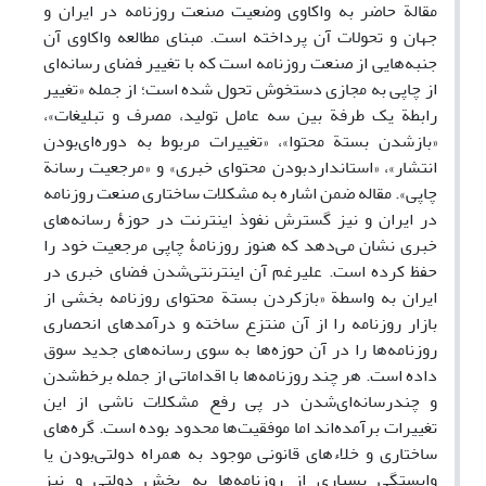
مقالة حاضر به واکاوی وضعیت صنعت روزنامه در ایران و
جهان و تحولات آن پرداخته است. مبنای مطالعه واکاوی آن
جنبه‌‌هایی از صنعت روزنامه است که با تغییر فضای رسانه‌ای
از چاپی به مجازی دستخوش تحول شده است؛ از جمله «تغییر
رابطة یک طرفة بین سه عامل تولید، مصرف و تبلیغات»،
«بازشدن بستة محتوا»، «تغییرات مربوط به دوره‌ای‌بودن
انتشار»، «استاندارد‌بودن محتوای خبری» و «مرجعیت رسانة
چاپی». مقاله ضمن اشاره به مشکلات ساختاری صنعت روزنامه
در ایران و نیز گسترش نفوذ اینترنت در حوزۀ رسانه‌‌های
خبری نشان می‌دهد که هنوز روزنامۀ چاپی مرجعیت خود را
حفظ کرده است. علیرغم آن اینترنتی‌شدن فضای خبری در
ایران به واسطة «باز‌کردن بستة محتوای روزنامه بخشی از
بازار روزنامه را از آن منتزع ساخته و درآمد‌های انحصاری
روزنامه‌‌ها را در آن حوزه‌‌ها به سوی رسانه‌‌های جدید سوق
داده است. هر چند روزنامه‌‌ها با اقداماتی از جمله برخط‌شدن
و چند‌رسانه‌ای‌شدن در پی رفع مشکلات ناشی از این
تغییرات برآمده‌اند اما موفقیت‌‌ها محدود بوده است. گره‌‌های
ساختاری و خلاء‌های قانونی موجود به همراه دولتی‌بودن یا
وابستگی بسیاری از روزنامه‌‌ها به بخش دولتی و نیز