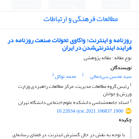
English
ورود به سامانه
ثبت نام
مطالعات فرهنگی و ارتباطات
روزنامه و اینترنت؛ واکاوی تحولات صنعت روزنامه در
فرایند اینترنتی‌شدن در ایران
نوع مقاله : مقاله پژوهشی
نویسندگان
2
1
سید محسن بنی‌جمالی
محمد توکل
1
رئیس گروه مطالعات مدیریت، مرکز مطالعات راهبردی وزارت
ورزش و جوانان
2
استاد جامعه‌شناسی دانشکده علوم اجتماعی دانشگاه تهران
10.22034/jcsc.2021.106837.1900
چکیده
با توجه به نقش در حال گسترش اینترنت در فضای رسانه‌ای