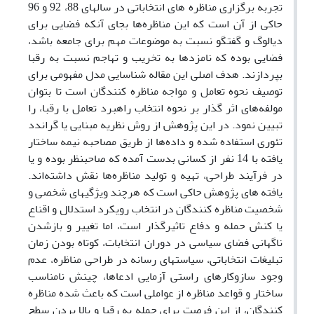
تجربه برگزاری مناظره های انتخاباتی در سالهای 88، 92 و 96
حاکی از آن است که این مناظره‌ها بجای آنکه فضایی برای
دیالوگ و گفتگو نسبت به موضوعات مهم برای جامعه باشد،
فضایی بوده که نامزدها به تخریب و تهاجم نسبت به رقبا
بپردازند. هدف اصلی این مقاله شناسایی مدل مفهومی برای
توصیف نحوه تعامل و مواجه مناظره کنندگان است تا بتوان
مولفه‌های اثر گذار بر نحوه انتخاب راهبرد تعامل با رقبا، را
تبیین نمود. در این پژوهش از روش نظریه مبنایی یا گراندد
تئوری استفاده شده و داده‌ها از طریق مصاحبه نیمه ساختار
یافته با 14 نفر از کسانی بدست آمده که صاحبنظر بوده و یا
در فرآیند طراحی، تهیه و تولید مناظره‌ها نقش داشته‌اند.
یافته های پژوهش حاکی است که هرچند ویژگیهای شخصی و
شخصیت مناظره کنندگان در انتخاب رویکرد استدلال و اقناع
یا کنش حمله و دفاع تاثیرگذار است، اما تغییر و بازشدن
ناگهانی فضای سیاسی در دوران انتخابات، کوتاه بودن زمان
تبلیغات انتخاباتی، سیاستهای رسانه در طراحی مناظره، عدم
وجود سازوکارهای راستی آزمایی ادعاها، چینش نامناسب
ساختار و قواعد مناظره از عواملی است که باعث شده مناظره‌
کنندگان، از این فرصت برای حمله به رقبا و بالا بردن سطح