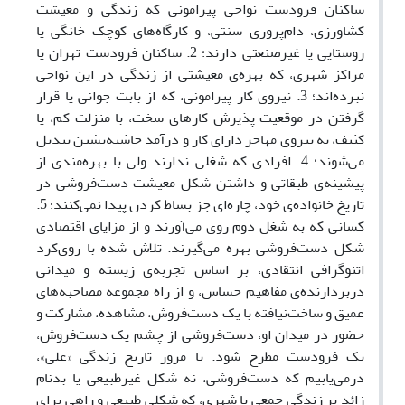
ساکنان فرودست نواحی پیرامونی که زندگی و معیشت
کشاورزی، دام‌پروری سنتی، و کارگاه‌های کوچک خانگی یا
روستایی یا غیرصنعتی دارند؛ 2. ساکنان فرودست تهران یا
مراکز شهری، که بهره‌ی معیشتی از زندگی در این نواحی
نبرده‌اند؛ 3. نیروی کار پیرامونی، که از بابت جوانی یا قرار
گرفتن در موقعیت پذیرش کارهای سخت، با منزلت کم، یا
کثیف، به نیروی مهاجر دارای کار و درآمد حاشیه‌نشین تبدیل
می‌شوند؛ 4. افرادی که شغلی ندارند ولی با بهره‌مندی از
پیشینه‌ی طبقاتی و داشتن شکل معیشت دست‌فروشی در
تاریخ خانواده‌ی خود، چاره‌ای جز بساط کردن پیدا نمی‌کنند؛ 5.
کسانی که به شغل دوم روی می‌آورند و از مزایای اقتصادی
شکل دست‌فروشی بهره می‌گیرند. تلاش شده با روی‌کرد
اتنوگرافی انتقادی، بر اساس تجربه‌ی زیسته و میدانی
دربردارنده‌ی مفاهیم حساس، و از راه مجموعه مصاحبه‌های
عمیق و ساخت‌نیافته با یک دست‌فروش، مشاهده، مشارکت و
حضور در میدان او، دست‌فروشی از چشم یک دست‌فروش،
یک فرودست مطرح شود. با مرور تاریخ زندگی «علی»،
درمی‌یابیم که دست‌فروشی، نه شکل غیرطبیعی یا بدنام
زائد بر زندگی جمعی یا شهری، که شکلی طبیعی و راهی برای