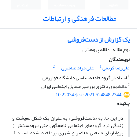
English
ورود به سامانه
ثبت نام
مطالعات فرهنگی و ارتباطات
یک گزارش از دست‌فروشی
نوع مقاله : مقاله پژوهشی
نویسندگان
2
1
علی‌رضا کریمی
علی مراد عناصری
1
استادیار گروه جامعه‌شناسی دانشگاه خوارزمی
2
دانشجوی دکتری بررسی مسایل اجتماعی ایران
10.22034/jcsc.2021.524848.2344
چکیده
در این جا، به «دست‌فروشی» به عنوان یک شکل معیشت و
زندگی نزد گروه‌های اجتماعی ناهمگون حتی فرودست‌تر از
پرولتاریای صنعتی معاصر و شهری پرداخته شده است: 1.