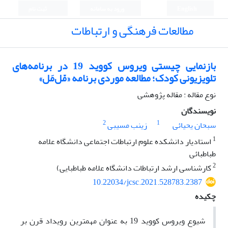
English
ورود به سامانه
ثبت نام
مطالعات فرهنگی و ارتباطات
بازنمایی چیستی ویروس کووید 19 در برنامه‌های
تلویزیونی کودک؛ مطالعه موردی برنامه «مّل‌مَل»
نوع مقاله : مقاله پژوهشی
نویسندگان
2
1
سبحان یحیائی
زینب مسیبی
1
استادیار دانشکده علوم ارتباطات اجتماعی دانشگاه علامه
طباطبائی
2
کارشناسی ارشد ارتباطات دانشگاه علامه طباطبایی)
10.22034/jcsc.2021.528783.2387
چکیده
شیوع ویروس کووید 19 به عنوان مهمترین رویداد قرن بر