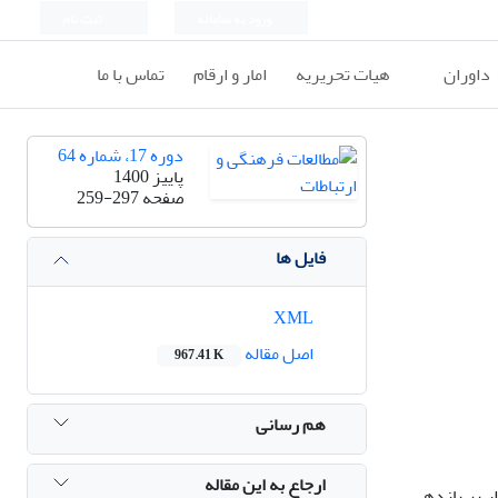
ورود به سامانه
ثبت نام
داوران
هیات تحریریه
امار و ارقام
تماس با ما
دوره 17، شماره 64
پاییز 1400
صفحه
259-297
فایل ها
XML
اصل مقاله
967.41 K
هم رسانی
ارجاع به این مقاله
ر بر بازدهی