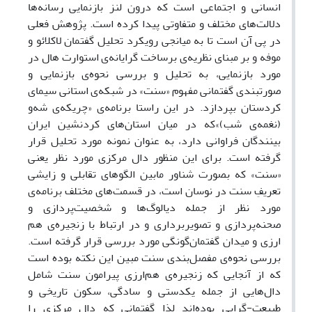
انسانی و اجتماعی است که درون لنز بازنمایی رسانه‌ها
دلالت‌های مختلف و متفاوتی پیدا کرده است. پژوهش فعلی
در پی آن است تا به میانجی رویکرد تحلیل گفتمان لاکلائو و
موفه و بر مبنای نظریه‌ی برساخت گرایانه‌ی استوارت هال در
مورد بازنمایی، به تحلیل و بررسی نحوه‌ی بازنمایی و
صورتبندی گفتمانی مفهوم «سنت» در شبکه‌ی استانی سیمای
کردستان بپردازد. در این راستا برنامه‌ی «چریکه‌ی شه‌و
(نغمه‌ی شب)»که در میان استان‌های کردنشین ایران
بینندگان فراوانی دارد، به عنوان نمونه مورد تحلیل قرار
گرفته است. برای این منظور دال مرکزی مورد نظر یعنی
«سنت» که بصورت شناور مابین الگوهای تقابلی و زایشی
تعریفِ سنت در نوسان است، در قسمت‌های مختلف برنامه‌ی
مورد نظر از جمله دیالوگ‌ها و شخصیت‌پردازی و
صحنه‌پردازی و تصویربرداری و در ارتباط با زنجیره‌ی هم
ارزی و میدان گفتمان‌گونگی مورد بررسی قرار گرفته است.
بررسی نحوه‌ی مفصل‌بندی سنت مبین این نکته بوده است
که از آنجایی که زنجیره‌ی هم‌ارزی پیرامون سنت شامل
دال‌هایی از جمله یکدستی و سادگی، سکون تاریخی و
طبیعت-گرایی بوده‌اند لذا گفتمانی که دال مرکزی را