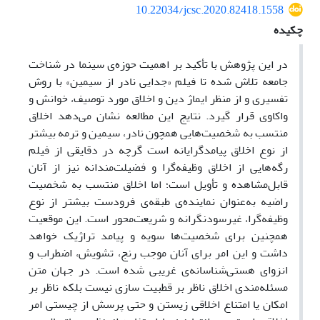
10.22034/jcsc.2020.82418.1558
چکیده
در این پژوهش با تأکید بر اهمیت حوزه‌ی سینما در شناخت
جامعه تلاش شده تا فیلم «جدایی نادر از سیمین» با روش
تفسیری و از منظر ایماژ دین و اخلاق مورد توصیف، خوانش و
واکاوی قرار گیرد. نتایج این مطالعه نشان می‌دهد اخلاق
منتسب به شخصیت‌هایی همچون نادر، سیمین و ترمه بیشتر
از نوع اخلاق پیامدگرایانه است گرچه در دقایقی از فیلم
رگه‌هایی از اخلاق وظیفه‌گرا و فضیلت‌مندانه نیز از آنان
قابل‌مشاهده و تأویل است؛ اما اخلاق منتسب به شخصیت
راضیه به‌عنوان نماینده‌ی طبقه‌ی فرودست بیشتر از نوع
وظیفه‌گرا، غیرسودنگرانه و شریعت‌محور است. این موقعیت
همچنین برای شخصیت‌ها سویه‌ و پیامد تراژیک خواهد
داشت و این امر برای آنان موجب رنج، تشویش، اضطراب و
انزوای هستی‌شناسانه‌ی غریبی شده است. در جهان متن
مسئله‌مندی اخلاق ناظر بر قطبیت سازی نیست بلکه ناظر بر
امکان یا امتناع اخلاقی زیستن و حتی پرسش از چیستی امر