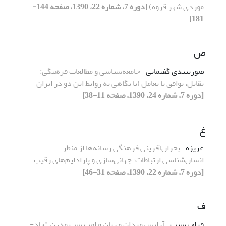
موردی شهر قروه)
[دوره 7، شماره 22، 1390، صفحه 144-
181]
ص
صورتبندی گفتمانی
جامعه‌شناسی و مطالعات فرهنگی:
تقابل، توافق یا تعامل (با نگاهی به روابط این دو در ایران
[دوره 7، شماره 24، 1390، صفحه 11-38]
غ
غریزه
بحران‌آفرینی فرهنگی رسانه‌ها از منظر
انسان‌شناسی ارتباطات؛ جهانی‌سازی و پارادایم‌های رقیب
[دوره 7، شماره 22، 1390، صفحه 31-46]
ف
فراجنسیت
آرایش مردان و زنان و امر پست مدرن "حاد-