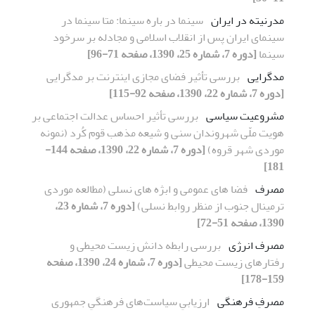
مدرنیته در ایران
سینما در باره سینما: متا سینما در
سینمای ایران پس از انقلاب اسلامی و مجادله بر سرخود
سینما
[دوره 7، شماره 25، 1390، صفحه 71-96]
مد‌گرایی
بررسی تأثیر فضای مجازی اینترنت بر مد‌گرایی
[دوره 7، شماره 22، 1390، صفحه 92-115]
مشروعیت سیاسی
بررسی تأثیر احساس عدالت اجتماعی بر
هویت ملّی شهروندان سنی و شیعه مذهب قوم کُرد (نمونه
موردی شهر قروه)
[دوره 7، شماره 22، 1390، صفحه 144-
181]
مصرف
فضا های عمومی و ابژه های نسلی (مطالعه موردی
ترمینال جنوب از منظر روابط نسلی)
[دوره 7، شماره 23،
1390، صفحه 51-72]
مصرف انرژی
بررسی رابطه دانش زیست محیطی و
رفتار‌های زیست محیطی
[دوره 7، شماره 24، 1390، صفحه
159-178]
مصرفِ فرهنگی
ارزیابیِ سیاست‌های فرهنگیِ جمهوری