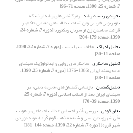
7، شماره 25، 1390، صفحه 71-96]
تجربه‌ی زیسته زنانه
رمزگشایی‌های زنانه از شبکه
تلویزیونی فارسی وان شناخت دلالت‌های معنایی حاکم بر
قرائت مخاطبان زن از سریال ویکتوریا
[دوره 7، شماره 24،
1390، صفحه 179-204]
تحلیل ادراک
مخاطب تنها نیست
[دوره 7، شماره 22، 1390،
صفحه 11-30]
تحلیل ساختاری
ساختارهای روایی و ایدئولوژیک سینمای
عامه پسند ایران (1386-1376
[دوره 7، شماره 25، 1390،
صفحه 11-38]
تحلیل‌گفتمان
بازنمایی گفتمان‌های «تجربه دینی» در
سینمای ایران بعد از انقلاب اسلامی
[دوره 7، شماره 25،
1390، صفحه 39-70]
تعلق قومی
بررسی تأثیر احساس عدالت اجتماعی بر هویت
ملّی شهروندان سنی و شیعه مذهب قوم کُرد (نمونه موردی
شهر قروه)
[دوره 7، شماره 22، 1390، صفحه 144-181]