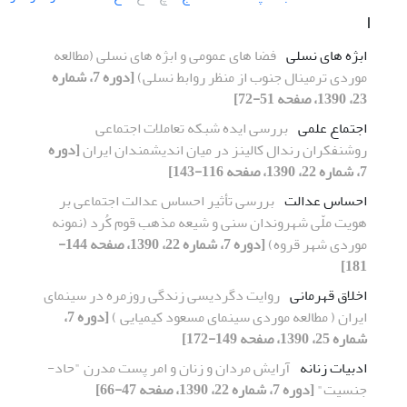
ا
ابژه های نسلی
فضا های عمومی و ابژه های نسلی (مطالعه
موردی ترمینال جنوب از منظر روابط نسلی)
[دوره 7، شماره
23، 1390، صفحه 51-72]
اجتماع علمی
بررسی ایده‌ شبکه تعاملات اجتماعی
روشنفکران رندال کالینز در میان اندیشمندان ایران
[دوره
7، شماره 22، 1390، صفحه 116-143]
احساس عدالت
بررسی تأثیر احساس عدالت اجتماعی بر
هویت ملّی شهروندان سنی و شیعه مذهب قوم کُرد (نمونه
موردی شهر قروه)
[دوره 7، شماره 22، 1390، صفحه 144-
181]
اخلاق قهرمانی
روایت دگردیسی زندگی روزمره در سینمای
ایران ( مطالعه موردی سینمای مسعود کیمیایی )
[دوره 7،
شماره 25، 1390، صفحه 149-172]
ادبیات زنانه
آرایش مردان و زنان و امر پست مدرن "حاد-
جنسیت"
[دوره 7، شماره 22، 1390، صفحه 47-66]