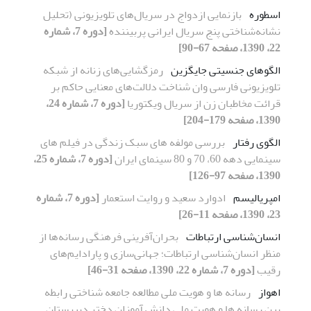
اسطوره
بازنمایی ازدواج در سریال‌های تلویزیونی (تحلیل
نشانه‌شناختی پنج سریال ایرانی پربیننده
[دوره 7، شماره
22، 1390، صفحه 67-90]
الگوهای جنسیتی جایگزین
رمزگشایی‌های زنانه از شبکه
تلویزیونی فارسی وان شناخت دلالت‌های معنایی حاکم بر
قرائت مخاطبان زن از سریال ویکتوریا
[دوره 7، شماره 24،
1390، صفحه 179-204]
الگوی رفتار
بررسی مولفه های سبک زندگی در فیلم های
سینمایی دهه 60، 70 و 80 سینمای ایران
[دوره 7، شماره 25،
1390، صفحه 97-126]
امپریالیسم
ادوارد سعید و روایت استعمار
[دوره 7، شماره
23، 1390، صفحه 11-26]
انسان‌شناسی ارتباطات
بحران‌آفرینی فرهنگی رسانه‌ها از
منظر انسان‌شناسی ارتباطات؛ جهانی‌سازی و پارادایم‌های
رقیب
[دوره 7، شماره 22، 1390، صفحه 31-46]
اهواز
رسانه ها و هویت ملی مطالعه جامعه شناختی رابطه
بین رسانه ها و هویت ملی دانش آموزان دختر دبیرستان