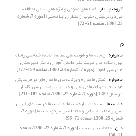
گروه ناپایدار
فضا های عمومی و ابژه های نسلی (مطالعه
موردی ترمینال جنوب از منظر روابط نسلی)
[دوره 7، شماره
23، 1390، صفحه 51-72]
م
ماهواره
رسانه ها و هویت ملی مطالعه جامعه شناختی رابطه
بین رسانه ها و هویت ملی دانش آموزان دختر دبیرستان
های شهر اهواز
[دوره 7، شماره 23، 1390، صفحه 159-177]
ماهواره
نقش ماهواره و برنامه‌های ماهواره‌ای در فرسایش
هویت فردی، اجتماعی، ملی و دینی شهروندان شهر کاشان
در سال 1389
[دوره 7، شماره 22، 1390، صفحه 182-211]
متاسینما
سینما در باره سینما: متا سینما در سینمای ایران
پس از انقلاب اسلامی و مجادله بر سرخود سینما
[دوره 7،
شماره 25، 1390، صفحه 71-96]
متن
مخاطب تنها نیست
[دوره 7، شماره 22، 1390، صفحه
11-30]