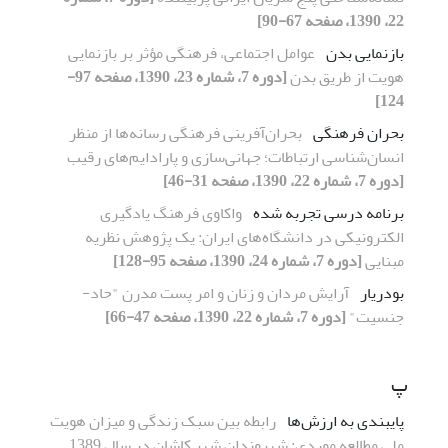
22، 1390، صفحه 67-90]
بازنمایی بدن
عوامل اجتماعی، فرهنگی مؤثر بر بازنمایی
هویت از طریق بدن
[دوره 7، شماره 23، 1390، صفحه 97-
124]
بحران فرهنگی
بحران‌آفرینی فرهنگی رسانه‌ها از منظر
انسان‌شناسی ارتباطات؛ جهانی‌سازی و پارادایم‌های رقیب
[دوره 7، شماره 22، 1390، صفحه 31-46]
برنامه درسی تجربه شده
واکاوی فرهنگ یادگیری
الکترونیکی در دانشگاه‌های ایران: یک پژوهش نظریه
مبنایی
[دوره 7، شماره 24، 1390، صفحه 95-128]
بودریار
آرایش مردان و زنان و امر پست مدرن "حاد-
جنسیت"
[دوره 7، شماره 22، 1390، صفحه 47-66]
پ
پایبندی به ارزش‌ها
رابطه بین سبک زندگی و میزان هویت
ملی مطالعه موردی: شهروندان شهر کاشان در سال 1389