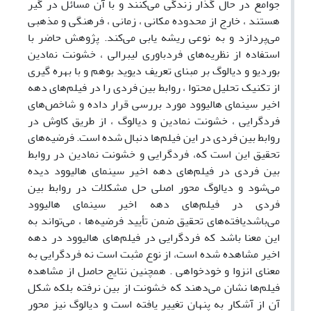
جوامع در حال گذار زندگی می‌کنند و با آن مسائل در گیر
هستند ، خارج از محدوده مکانی ، زمانی ، فرهنگی و مذهبی
می‌پردازد و به نوعی ریشه یابی می‌کند. پژوهش حاضر با
استفاده از نظریه‌های فردباوری لیبرالی ، خشونت نمادین
بوردیو و دیالوگ بر مبنای تعریف دیوید بوهم و با بهره گیری
از تکنیک تحلیل محتوا ، روابط بین فردی را در فیلم‌های دهه
اخیر سینمای هالیوود مورد بررسی قرار داده و شاخص‌های
فردگرایی ، خشونت نمادین و دیالوگ ، از طریق کاوش در
روابط بین فردی در این فیلم‌ها دنبال شده است. فرضیه‌های
تحقیق این است که، فردگرایی و خشونت نمادین در روابط
بین فردی در فیلم‌های دهه اخیر سینمای هالیوود دیده
می‌شود و دیالوگ محور اصلی حل مشکلات در روابط بین
فردی در فیلم‌های دهه اخیر سینمای هالیوود
می‌باشدیافته‌های تحقیق ضمن تأیید فرضیه‌ها ، می‌تواند به
این معنا باشد که فردگرایی در فیلم‌های هالیوود در دهه
اخیر مشاهده شده است، از نوع مثبت است نه فردگرایی به
معنای انزوا و خودخواهی . همچنین نتایج حاصل از مشاهده
فیلم‌ها نشان می‌دهند که خشونت از بین نرفته بلکه شکل
آن از آشکار به پنهان تغییر یافته است و دیالوگ نیز محور