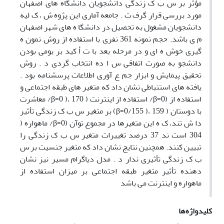
مؤثر بر س ب ک زندگی دانشجویان دانشگاه های اصفهان
مورد بررسی قرار گرف ت . جامعه آماری این پژوه ش ، ک لیه
دانشجویان مشغول به تحصیل در دانشگا ه های شهر اصفهان
م ی باشد. حجم نمونه 361 نفری با استفاده از روش نمون ه
گیری خوش ه ای و در مرحله بعد با ت أ کید بر بومی بودن
دانشجو به صورت اتفاقی س ا ده انتخاب گردی د . روش
تحقیق پیمایش و ابزار جم ع آوری اطلاعات پرسشنامه بود .
یافته های استنباطی نشان داد که متغیر های طبقه اجتماعی و
استفاده از (β=0/ استفاده از اینترنت ( 170 ،( β=0/ معاشرت
با دوستان ( 159 ،( β=0/155) بر متغیر س ب ک زندگی تأثیر
دا ش تند، ک ه این متغیرها در مجموع توآن (β=0/ ماهواره (
304 است ند 37 درصد تغییرات متغیر س ب ک زندگی را
تبیین کنند. همچنین نتایج نشان داد که متغیر جنسیت بر س
ب ک زندگی تأثیری ندار د . مدل دیاگرام مسیر نیز نشان
دهنده تأثیر متغیر طبقه اجتماعی بر میزان استفاده از
ماهواره و اینترنت می باشد
کلیدواژه‌ها