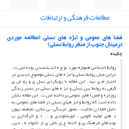
English
ورود به سامانه
ثبت نام
مطالعات فرهنگی و ارتباطات
فضا های عمومی و ابژه های نسلی (مطالعه موردی
ترمینال جنوب از منظر روابط نسلی)
چکیده
روابط اجتماعی همواره مورد تو ج ه اندیشمندن بوده اس ت ،
دراین میان روابط نسلی و ابژ ه های نسلی موضوع جدیدی در
اختیار م ی نهد . این مقاله با رویکردی نسل ی و رو ش ی
کیفی به روابط بین نسلی و ابژ ه های نسلی در بستر زندگی
روزمره و فض ا های عمومی پرداخته اس ت . این مقاله نشان
داده است که روابط و ابژ ههای نسلی در فضا های عمومی به
دلیل فقدا ن محلیت ، تصور غریبگی، بی ثباتی، تضعیف پیون
د های اولیه (قومی ، خویشاوندی و ... )، و اثرگذاری پ
یوندهای فرهنگ ی و اجتما ع ی ناش ی از خانواد ه ، دین،