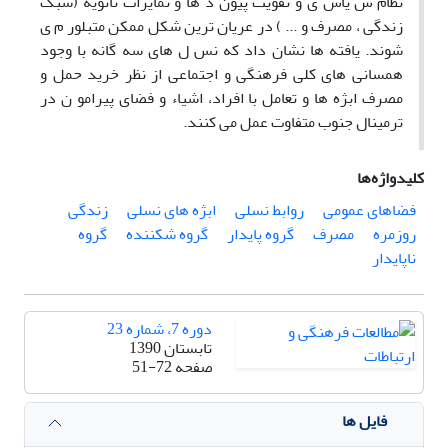
نظام س یاس ی و تقویت پیون د ها و تمایزات ثانویه (سبک
زندگی ، مصرف و ... ) در عریان ترین شکل ممکن متبلور م ی
شوند. یافته ها نشان داد که نس ل های سه گانه با وجود
همسانی های کلی فرهنگی و اجتماعی از نظر خرید حمل و
مصرف ابژه ها و تعامل با افراد، اشیاء و فضای پیرامو ن در
ترمینال جنوب متفاوت عمل می کنند.
کلیدواژه‌ها
فضاهای عمومی
روابط نسلی
ابژه های نسلی
زندگی
روزمره
مصرف
گروه پایدار
گروه شکننده
گروه
ناپایدار
دوره 7، شماره 23
تابستان 1390
صفحه
51-72
فایل ها