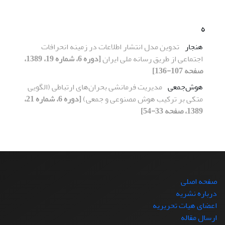
ه
هنجار
تدوین مدل انتشار اطلاعات در زمینه انحرافات
اجتماعی از طریق رسانه ملی ایران
[دوره 6، شماره 19، 1389،
صفحه 107-136]
هوش‌جمعی
مدیریت فرمانشی بحران‌های ارتباطی (الگویی
متکی بر ترکیب هوش مصنوعی و جمعی)
[دوره 6، شماره 21،
1389، صفحه 33-54]
صفحه اصلی
درباره نشریه
اعضای هیات تحریریه
ارسال مقاله