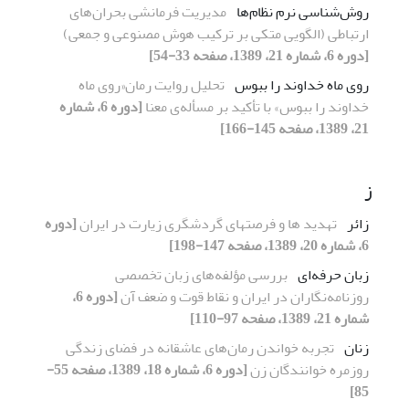
روش‌شناسی نرم نظام‌ها
مدیریت فرمانشی بحران‌های
ارتباطی (الگویی متکی بر ترکیب هوش مصنوعی و جمعی)
[دوره 6، شماره 21، 1389، صفحه 33-54]
روی ماه خداوند را ببوس
تحلیل روایت رمان«روی ماه
خداوند را ببوس» با تأکید بر مسأله‌ی معنا
[دوره 6، شماره
21، 1389، صفحه 145-166]
ز
زائر
تهدید ها و فرصتهای گردشگری زیارت در ایران
[دوره
6، شماره 20، 1389، صفحه 147-198]
زبان حرفه‌ای
بررسی مؤلفه‌های زبان تخصصی
روزنامه‌نگاران در ایران و نقاط قوت و ضعف آن
[دوره 6،
شماره 21، 1389، صفحه 97-110]
زنان
تجربه خواندن رمان‌های عاشقانه در فضای زندگی
روزمره خوانندگان زن
[دوره 6، شماره 18، 1389، صفحه 55-
85]