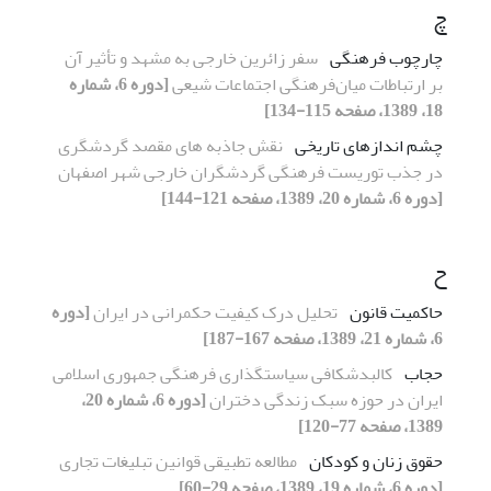
چ
چارچوب فرهنگی
سفر زائرین خارجی به مشهد و تأثیر آن
بر ارتباطات میان‌فرهنگی اجتماعات شیعی
[دوره 6، شماره
18، 1389، صفحه 115-134]
چشم اندازهای تاریخی
نقش جاذبه های مقصد گردشگری
در جذب توریست فرهنگی گردشگران خارجی شهر اصفهان
[دوره 6، شماره 20، 1389، صفحه 121-144]
ح
حاکمیت قانون
تحلیل درک کیفیت حکمرانی در ایران
[دوره
6، شماره 21، 1389، صفحه 167-187]
حجاب
کالبدشکافی سیاستگذاری فرهنگی جمهوری اسلامی
ایران در حوزه سبک زندگی دختران
[دوره 6، شماره 20،
1389، صفحه 77-120]
حقوق زنان و کودکان
مطالعه تطبیقی قوانین تبلیغات تجاری
[دوره 6، شماره 19، 1389، صفحه 29-60]