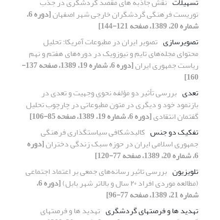
تسهیلات
نقش جاذبه های مقصد گردشگری در جذب
توریست فرهنگی گردشگران خارجی شهر اصفهان
[دوره 6،
شماره 20، 1389، صفحه 121-144]
تصویرسازی
تصویر ایران در مطبوعات آمریکا: تحلیل
محتوای مجله‌های تایم و نیوزویک در دوره‌های هفتم و نهم
ریاست جمهوری ایران
[دوره 6، شماره 19، 1389، صفحه 137-
160]
تعدی
بررسی تأثیر دو مؤلفه نحویِ وجهیت و تعدی در
بازنمود خود و دیگری در متون مطبوعاتی در چارچوب تحلیل
گفتمان انتقادی
[دوره 6، شماره 19، 1389، صفحه 85-106]
تفکیک دو جنس
کالبدشکافی سیاستگذاری فرهنگی
جمهوری اسلامی ایران در حوزه سبک زندگی دختران
[دوره
6، شماره 20، 1389، صفحه 77-120]
تلویزیون
بررسی تاثیر رسانه‌های جمعی بر اعتماد اجتماعی
(مطالعه موردی افراد ٢٠ سال و بالاتر شهر بابل)
[دوره 6،
شماره 21، 1389، صفحه 77-96]
تهدید ها و فرصتهای گردشگری
تهدید ها و فرصتهای