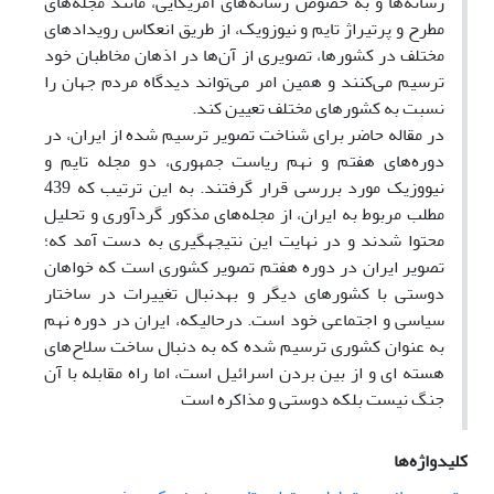
رسانه‌ها و به خصوص رسانه‌های آمریکایی، مانند مجله‌های
مطرح و پرتیراژ تایم و نیوزویک، از طریق انعکاس رویدادهای
مختلف در کشورها، تصویری از آن‌ها در اذهان مخاطبان خود
ترسیم می‌کنند و همین امر می‌تواند دیدگاه مردم جهان را
نسبت به کشورهای مختلف تعیین کند.
در مقاله حاضر برای شناخت تصویر ترسیم شده از ایران، در
دوره‌های هفتم و نهم ریاست جمهوری، دو مجله تایم و
نیووزیک مورد بررسی قرار گرفتند. به این ترتیب که 439
مطلب مربوط به ایران، از مجله‌های مذکور گردآوری و تحلیل
محتوا شدند و در نهایت این نتیجه­گیری به دست آمد که؛
تصویر ایران در دوره هفتم تصویر کشوری است که خواهان
دوستی با کشورهای دیگر و به­دنبال تغییرات در ساختار
سیاسی و اجتماعی خود است. درحالی­که، ایران در دوره نهم
به ­عنوان کشوری ترسیم شده که به دنبال ساخت سلاح‌های
هسته ای و از بین بردن اسرائیل است، اما راه مقابله با آن
جنگ نیست بلکه دوستی و مذاکره است
کلیدواژه‌ها