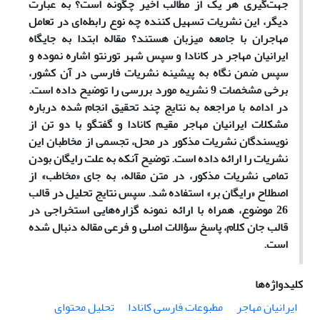
جهت‌گیری هر یک از مطالب اخیر چگونه است؟ به عبارت
دیگر، این نشریات تسهیل کننده چه نوع رابطه‌ای در تعامل
مهاجران با جامعه میزبان هستند؟
مقاله ابتدا به جایگاه
ایرانیان مهاجر در کانادا و سپس شهر تورنتو اشاره نموده و
سپس ضمن نگاه به پیشینه نشریات فارسی در آن کشور،
برخی مشخصات 9 نشریه مورد بررسی را توضیح داده است.
در ادامه با مراجعه به نتایج چند تحقیق انجام شده درباره
مشکلات ایرانیان مهاجر مقیم کانادا و گفتگو با دو تن از
نویسندگان نشریات مذکور در محل، تجسمی از مخاطبان این
نشریات را ارائه داده است‌. توضیح آنکه به علت رایگان بودن
تمامی نشریات مذکور، در متن مقاله، به جای «مخاطب» از
اصطلاح «رایگان بر» استفاده شد. سپس نتایج تحلیل در قالب
26 موضوع، همراه با ارائه نمونه گزاره‌هایی استخراجی در
قالب جان کلام، پاسخ سؤالات اصلی و فرعی مقاله دنبال شده
است.
کلیدواژه‌ها
ایرانیان مهاجر
مطبوعات فارسی کانادا
تحلیل محتوای