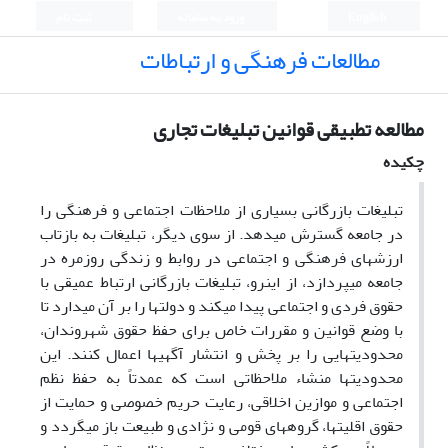
English
ورود به سامانه
ثبت نام
مطالعات فرهنگی و ارتباطات
مطالعه تطبیقی قوانین تبلیغات تجاری
چکیده
تبلیغات بازرگانی بسیاری از ملاحظات اجتماعی و فرهنگی را
در جامعه گسترش می­دهد. از سوی دیگر، تبلیغات به بازتاب
ارزش­های فرهنگی و اجتماعی در روابط و زندگی روزمره در
جامعه می­پردازد، از این­رو، تبلیغات بازرگانی ارتباط عمیقی با
حقوق فردی و اجتماعی پیدا می­کند و دولت­ها را بر آن می­دارد تا
با وضع قوانین و مقررات خاص برای حفظ حقوق شهروندان،
محدودیت­هایی را بر پخش و انتشار آگهی­ها اعمال کنند. این
محدودیت­ها منشاء ملاحظاتی است که عمدتاً به حفظ نظم
اجتماعی و موازین اخلاقی، رعایت حریم خصوصی و حمایت از
حقوق اقلیت­ها، گروه­های قومی و نژادی و طبیعت باز می­گردد و