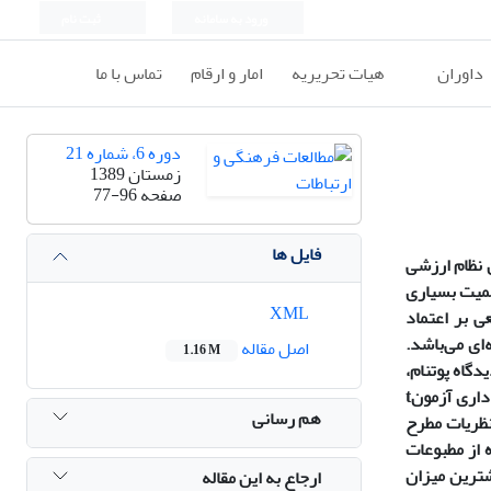
ورود به سامانه
ثبت نام
داوران
هیات تحریریه
امار و ارقام
تماس با ما
دوره 6، شماره 21
زمستان 1389
صفحه
77-96
فایل ها
ن نظام ارزشی
همیت بسیاری
XML
ی بر اعتماد
چند مرحله‌ای می‌باشد.
اصل مقاله
1.16 M
گاه پوتنام،
t
هم رسانی
 نظریات مطرح
 از مطبوعات
وضیح می‌دهد. بیشترین میزان
ارجاع به این مقاله