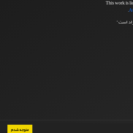
This work is l
.
At
زاد است"
متوجه شدم