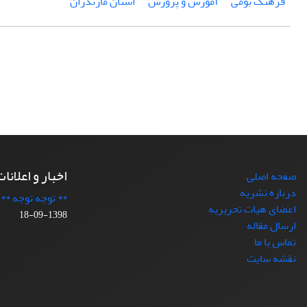
فرهنگ بومی
آموزش و پرورش
استان مازندران
اخبار و اعلانا
صفحه اصلی
درباره نشریه
** توجه توجه **
اعضای هیات تحریریه
1398-09-18
ارسال مقاله
تماس با ما
نقشه سایت