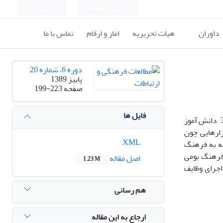
ورود به سامانه
ثبت نام
داوران
هیات تحریریه
امار و ارقام
تماس با ما
دوره 6، شماره 20
پاییز 1389
صفحه
199-223
فایل ها
هدف این مقاله بررسی میزان آشنایی و علاقه مندی دانش آموزان سوم متوسطه نسبت به فرهنگ بومی در استان مازندران است. بنابراین 365 دانش آموز
بزارهایی چون
XML
قه به فرهنگ
 فرهنگ بومی
اصل مقاله
1.23 M
اجرای وظایف
هم رسانی
ارجاع به این مقاله