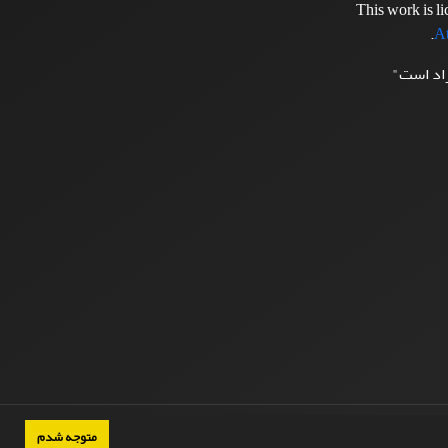
This work is l
.
At
زاد است"
متوجه شدم