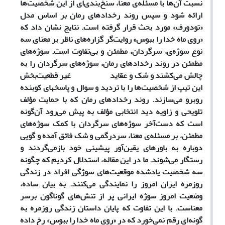
نسبت آن‌ها با مسئله‌ی معنا، سنخ‌بندی‌ای از این شخصیت‌ها
ارائه شود و سپس روند رخدادهای رمان بر اساس مدل
«تودورف» مورد بحث قرار گرفته است. نتایج نشان داد که
«روی ماه خدا را ببوس» روایت‌گر گزاره‌های ناظر بر معنای سه
نوع سوژه‌ی، سرگردان، مطمئن و بی‌تفاوت است. سوژه‌ها‌ی
مطمئن در روند رخدادهای رمان، سوژه‌های سرگردان را به
چالش می‌کشند و شک و عقاید غیر قطعیت‌بخش
این تیپ از شخصیت‌ها را با تردید و سوال و پاسخ
های کوبنده
روبرو می‌سازند. روند رخدادهای رمان که با حمایت مؤلف
تلویحی و زاویه دید انتخابی مؤلف به پیش می‌رود آن‌گونه
است که دست‌آخر سوژه‌های سرگردان با کمک سوژه‌های
مطمئن، بر مسئله‌ی معنا، سردرگمی و شک فائق آمده و گویی
دوباره به باورهای یقین‌آور پیشینی خود بازمی‌گردند و
رستگار می‌شوند. ما در این مقاله، استدلال کردیم که چگونه
سه شخصیت یادشده موقعیت‌های سوژگی افراد در زندگی
روزمره ایران امروز را نمایندگی می‌کنند. به بیان ساده،
وضعیت امروز سوژه ایرانی پر از تنش‌های گوناگون برسر
معناست. با این تفاوت که پایان داستان زندگی روزمره به
گونه‌ای رقم نمی‌خورد که در «روی ماه خدا را ببوس» رخ داده