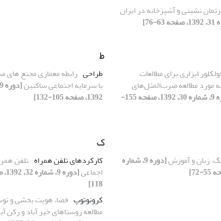
رتمان نشینی و آشپزخانه در ایران
ط
ولکلور ابزاری برای مطالعات
طراحی
رابطه معماری مجتع های 
 مورد مطالعه ضرب‌المثل‌های
با سرمایه اجتماعی ساکنین
[دوره 9، شماره 30، 1392، صفحه 155-
1392، صفحه 105-132]
ک
، زبان و آموزش
[دوره 9، شماره
کارکردهای تلفن همراه
تلفن همراه
اجماعی
118]
کرونوتوپ
فضا، هویت بخشی و توس
مطالعه روستاهای خیر آباد و رکن آب