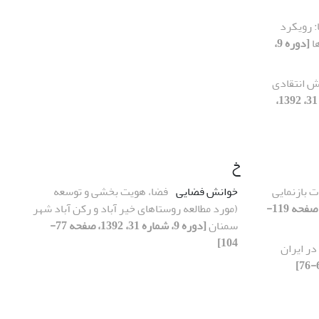
 رویکرد
ا
[دوره 9،
نش انتقادی
[دوره 9، شماره 31، 1392،
خ
ت بازنمایی
خوانش فضایی
فضا، هویت بخشی و توسعه
[دوره 9، شماره 32، 1392، صفحه 119-
(مورد مطالعه روستاهای خیر آباد و رکن آباد شهر
سمنان
[دوره 9، شماره 31، 1392، صفحه 77-
104]
در ایران