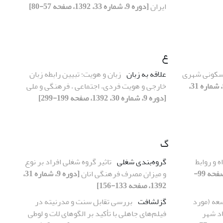
ایران
[دوره 9، شماره 33، 1392، صفحه 57-80]
ع
مسکونی شهری
علاقه به زبان
زبان و هویت؛ تبیین رابطه زبان
[دوره 9، شماره 31،
خارجی و هویت فردی، اجتماعی ، فرهنگی و ملی
[دوره 9، شماره 30، 1392، صفحه 199-299]
گ
 و روابط
گروه‌بندی شغلی
تاثیر گروه شغلی افراد بر نوع
[دوره 9، شماره 32، 1392، صفحه 99-
و میزان مصرف فرهنگی انان
[دوره 9، شماره 31،
1392، صفحه 133-156]
عه (مورد
گزلشافت
بررسی تقابل سنت و مدرنیته در
اد شهر
فیلم‌های جاهلی با تأکید بر الگوهای لات و لوطی