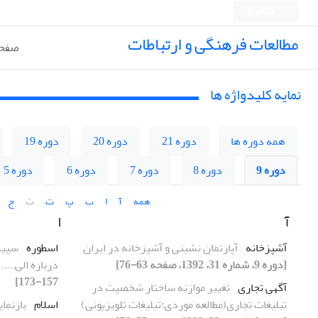
English
مطالعات فرهنگی و ارتباطات
صفحه
نمایه کلیدواژه ها
همه دوره ها
دوره 21
دوره 20
دوره 19
دوره 9
دوره 8
دوره 7
دوره 6
دوره 5
همه
آ
ا
ب
پ
ت
ث
ج
آ
ا
آشپزخانه
آپارتمان نشینی و آشپزخانه در ایران
اسطوره
سپیده
[دوره 9، شماره 31، 1392، صفحه 63-76]
درباره الی.....
157-173]
آگهی تجاری
تغییر موازنه ساختار شخصیت در
تبلیغات تجاری(مطالعه موردی:تبلیغات تلویزیونی)
اسلام
بازنمای