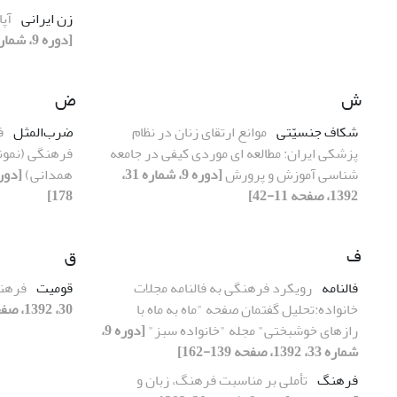
زن ایرانی
آپا
[دوره 9، شماره 31، 1392، صفحه 63-76]
ش
ض
شکاف جنسیّتی
موانع ارتقای زنان در نظام
ضرب‌المثل
ف
پزشکی ایران: مطالعه ای موردی کیفی در جامعه
فرهنگی (نمونه
شناسی آموزش و پرورش
[دوره 9، شماره 31،
همدانی)
1392، صفحه 11-42]
178]
ف
ق
فالنامه
رویکرد فرهنگی به فالنامه مجلات
قومیت
فرهنگ
خانواده:تحلیل گفتمان صفحه "ماه به ماه با
30، 1392، صفحه 55-72]
رازهای خوشبختی" مجله "خانواده سبز"
[دوره 9،
شماره 33، 1392، صفحه 139-162]
فرهنگ
تأملی بر مناسبت فرهنگ، زبان و