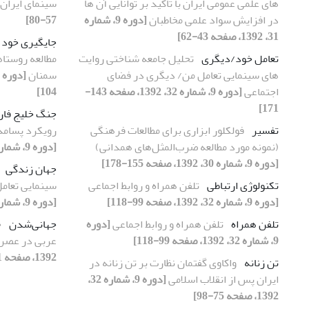
های علمی عمومی ایران با تاکید بر توانایی آن ها
سینمای ایران
در افزایش سواد علمی مخاطبان
[دوره 9، شماره
57-80]
31، 1392، صفحه 43-62]
جایگیری خود
تعامل خود/دیگری
تحلیل جامعه شناختی روایت
مطالعه روستاه
های سینمایی تعامل من/ دیگری در فضای
سمنان
اجتماعی
[دوره 9، شماره 32، 1392، صفحه 143-
104]
171]
جنگ خلیج فا
تفسیر
فولکلور ابزاری برای مطالعات فرهنگی
رویکرد پسامدر
(نمونه مورد مطالعه ضرب‌المثل‌های همدانی)
[دوره 9، شماره 33، 1392، صفحه 11-30]
[دوره 9، شماره 30، 1392، صفحه 155-178]
جهان زندگی
تکنولوژی ارتباطی
تلفن همراه و روابط اجماعی
سینمایی تعام
[دوره 9، شماره 32، 1392، صفحه 99-118]
[دوره 9، شماره 32، 1392، صفحه 143-171]
تلفن همراه
تلفن همراه و روابط اجماعی
[دوره
جهانی‌شدن
چ
9، شماره 32، 1392، صفحه 99-118]
عربی در عصر
1392، صفحه 131-154]
تن زنانه
واکاوی گفتمان نظارت بر تن زنانه در
ایران پس از انقلاب اسلامی
[دوره 9، شماره 32،
1392، صفحه 75-98]