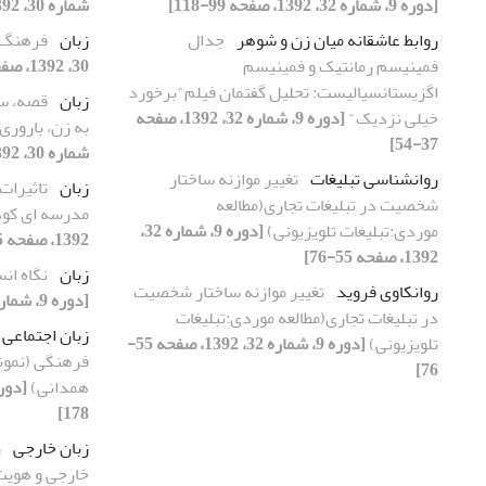
[دوره 9، شماره 32، 1392، صفحه 99-118]
شماره 30، 1392، صفحه 33-54]
روابط عاشقانه میان زن و شوهر
جدال
زبان
فرهنگ،
فمینیسم رمانتیک و فمینیسم
30، 1392، صفحه 55-72]
اگزیستانسیالیست: تحلیل گفتمان فیلم"برخورد
زبان
قصه، سا
خیلی نزدیک"
[دوره 9، شماره 32، 1392، صفحه
به زن، باروری
37-54]
شماره 30، 1392، صفحه 73-102]
روانشناسی تبلیغات
تغییر موازنه ساختار
زبان
تاثیرات
شخصیت در تبلیغات تجاری(مطالعه
مدرسه ای کود
موردی:تبلیغات تلویزیونی)
[دوره 9، شماره 32،
1392، صفحه 105-130]
1392، صفحه 55-76]
زبان
نگاه ان
روانکاوی فروید
تغییر موازنه ساختار شخصیت
[دوره 9، شماره 30، 1392، صفحه 177-197]
در تبلیغات تجاری(مطالعه موردی:تبلیغات
زبان اجتماعی
تلویزیونی)
[دوره 9، شماره 32، 1392، صفحه 55-
فرهنگی (نمونه
76]
همدانی)
178]
زبان خارجی
ز
خارجی و هویت