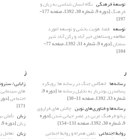
توسعة فرهنگی
نگاه انسان شناسی به زبان و
فرهنگ
[دوره 9، شماره 30، 1392، صفحه 177-
197]
توسعه
فضا، هویت بخشی و توسعه (مورد
مطالعه روستاهای خیر آباد و رکن آباد شهر
سمنان
[دوره 9، شماره 31، 1392، صفحه 77-
104]
ر
ز
رسانه‌ها
انعکاس جنگ در رسانه ها: رویکرد
زایایی/ سترون
پسامدرن بودریار به تحلیل رسانه ها
[دوره 9،
های سینمایی 
شماره 33، 1392، صفحه 11-30]
اجتماعی
171]
رسانه‌ها و فناوری‌های نوین
چالش های فراروی
زبانو فرهنگ عربی در عصر جهانی شدن
[دوره
زبان
تأملی ب
9، شماره 30، 1392، صفحه 131-154]
زبان
[دوره 9، شماره 30، 1392، صفحه 11-32]
روابط اجتماعی
تلفن همراه و روابط اجماعی
زبان
تعامل ز