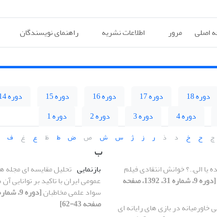
 اصلی
مرور
اطلاعات نشریه
راهنمای نویسندگان
دوره 18
دوره 17
دوره 16
دوره 15
دوره 14
دوره 4
دوره 3
دوره 2
دوره 1
چ
ح
خ
د
ذ
ر
ز
ژ
س
ش
ص
ض
ط
ظ
ع
غ
ف
ب
 یا الی..؟ خوانش انتقادی فیلم
بازنمایی
تحلیل مقایسه ای مجله ه
[دوره 9، شماره 31، 1392، صفحه
عمومی ایران با تاکید بر توانایی آن
سواد علمی مخاطبان
صفحه 43-62]
ی خاورمیانه در بازی های رایانه ای