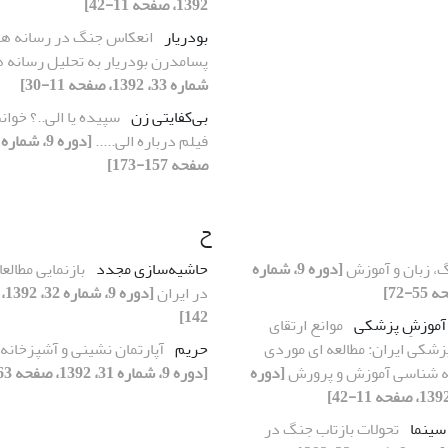
1392، صفحه 11-42]
بودریار
انعکاس جنگ در رسانه ها:
پسامدرن بودریار به تحلیل رسانه ه
شماره 33، 1392، صفحه 11-30]
بی‌کفایتی زن
سپیده یا الی..؟ خوا
فیلم درباره الی.....
صفحه 157-173]
ح
، زبان و آموزش
[دوره 9، شماره
حاشیه‌سازی مجدد
بازنمایی مطالعا
در ایران
142]
آموزشِ پزشکی
موانع ارتقای
پزشکی ایران: مطالعه ای موردی
حریم
آپارتمان نشینی و آشپزخانه 
ه شناسی آموزش و پرورش
[دوره
[دوره 9، شماره 31، 1392، صفحه 63-76]
سینما
تحولات بازتاب جنگ در