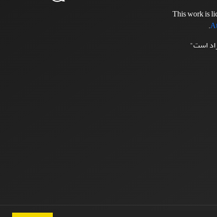
This work is l
.
At
زاد است"