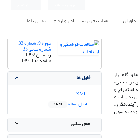
ورود به سامانه
ثبت نام
داوران
هیات تحریریه
امار و ارقام
تماس با ما
دوره 9، شماره 33 -
شماره پیاپی 33
زمستان 1392
صفحه
139-162
 و آگاهی از
فایل ها
ای خوشبختی»
ه استخراج و
XML
ی بدیهیات و
اصل مقاله
آینده‌نگری،
2.6 M
وده به سوی
هم رسانی