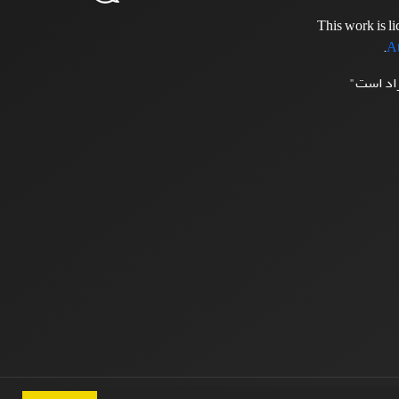
This work is l
.
At
زاد است"