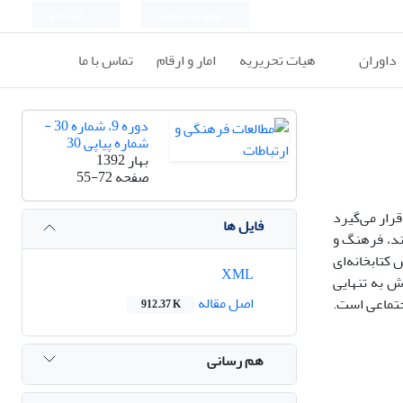
ورود به سامانه
ثبت نام
داوران
هیات تحریریه
امار و ارقام
تماس با ما
دوره 9، شماره 30 -
شماره پیاپی 30
بهار 1392
صفحه
55-72
رار می‌گیرد
فایل ها
اند، فرهنگ و
 کتابخانه‌ای
XML
ش به تنهایی
اصل مقاله
جتماعی است.
912.37 K
هم رسانی