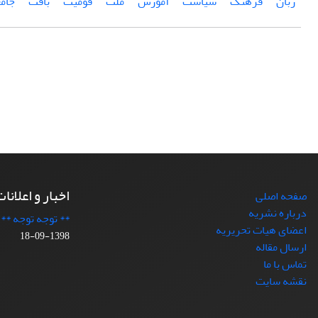
زبان
فرهنگ
سیاست
آموزش
ملت
قومیت
بافت
جام
اخبار و اعلانا
صفحه اصلی
درباره نشریه
** توجه توجه **
اعضای هیات تحریریه
1398-09-18
ارسال مقاله
تماس با ما
نقشه سایت