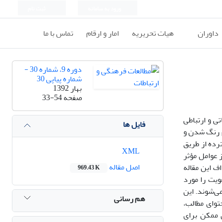
ورود به سامانه
ثبت نام
داوران
هیات تحریریه
امار و ارقام
تماس با ما
دوره 9، شماره 30 -
شماره پیاپی 30
بهار 1392
صفحه
33-54
ی و ارتباطی
فایل ها
م رنگ شدن و
رده از طریق
XML
 عوامل مؤثر
اصل مقاله
ف این مقاله
969.43 K
ویت را مورد
ی‌شوند. این
هم رسانی
توای مطالب،
ی ممکن برای