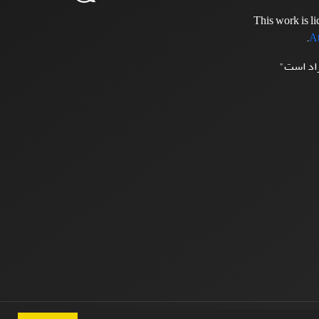
This work is l
.
At
زاد است"