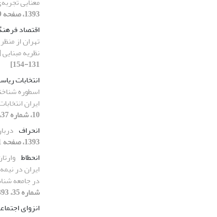
معنایی تجربه
1393، صفحه 179-205]
اقتصاد فرهن
تهران از منظ
نظریه‌ مبنایی
131-154]
انتخابات ریاست
اسطوره شناخت
ایران انتخابات
10، شماره 37، 1393، صفحه 67-93]
انحراف
دربار
1393، صفحه 11-33]
انحطاط
وارتا
ایران در نیمه
در جامعه شنا
شماره 35، 1393، صفحه 11-37]
انزوای اجتماع