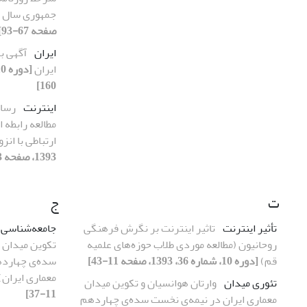
جمهوری سال 1392
صفحه 67-93]
ایران
آگهی ب
ایران
160]
اینترنت
رسان
مطالعه رابطه ا
ارتباطی با انز
1393، صفحه 43-66]
ت
ج
تأثیر اینترنت
تاثیر اینترنت بر نگرش فرهنگی
جامعه‌شناسی 
روحانیون (مطالعه موردی طلاب حوزه‌های علمیه
تکوین میدان م
قم)
[دوره 10، شماره 36، 1393، صفحه 11-43]
سده‌ی چهارده
معماری ایران)
تئوری میدان
وارتان هوانسیان و تکوین میدان
11-37]
معماری ایران در نیمه‌ی نخست سده‌ی چهاردهم