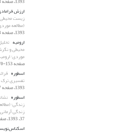
1393، صفحه 153-170]
ارزش فرامادی
زیست محیطی 
(مطالعه موردی
1393، صفحه 153-170]
ارومیه
تحلیل
محیطی و نگرش
موردی: ارومی
صفحه 153-170]
اسطوره
قرائت
تفسیری ترک آ
1393، صفحه 67-94]
اسطوره
نشان
زندگی؛ (مطالع
زندگی آرمانی،
37، 1393، صفحه 93-118]
اسکناس‌نویس