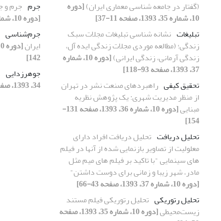
(گفتار در جامعه شناسی معماری ایران)
[دوره
جرم
جرم و ج
10، شماره 35، 1393، صفحه 11-37]
[دوره 10، شماره 34، 1393، صفحه 115-142]
تبلیغات
نشانه شناسی تبلیغات مجلات سبک
جرم‌شناسی
زندگی؛ (مطالعه موردی مجلات زندگی ایده آل،
ایران
زندگی آرمانی، زندگی ایرانی)
[دوره 10، شماره
142]
37، 1393، صفحه 93-118]
جوهرزدایی
د
تحقیق کیفی
راهبردهای صنعت نشر در تهران
34، 1393، صفحه 11-33]
از منظر مدیریت شهری: یک پژوهش نظریه‌
مبنایی
[دوره 10، شماره 36، 1393، صفحه 131-
154]
تحلیل دریافت
تحلیل دریافت افراد دارای
معلولیت از تصاویر بازنمایی شده از آنها در فیلم
های سینمایی "با تاکید بر فیلم های میم مثل
مادر، شهر زیبا و زمانی برای دوست داشتن"
[دوره 10، شماره 37، 1393، صفحه 43-66]
تحلیل رتوریکی
تحلیل رتوریکی فیلم مستند
زیست‌محیطی
[دوره 10، شماره 35، 1393، صفحه