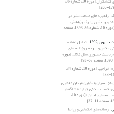
‌ی کنشگران
[دوره 10، شماره 36،
گ
راهبردهای صنعت نشر در
ر مدیریت شهری: یک پژوهش
[دوره 10، شماره 36، 1393، صفحه
 جمهوری1392
تحلیل نشانه -
ی عکس و سرخط روزنامه های
 ریاست جمهوری سال 1392
[دوره
ه اخراجیها
[دوره 10، شماره 34،
ن هوانسیان و تکوین میدان معماری
‌ی نخست سده‌ی چهاردهم (گفتار
سی معماری ایران)
[دوره 10،
ی
رسانه‌های اجتماعی و روابط