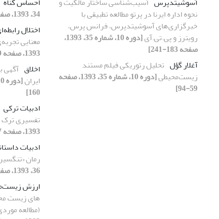
آسوشیتدپرس
آسیب‌شناسی ساختار مالکیت و
احساس گناه
نحوه اداره ایرنا در پرتو مطالعه تطبیقی با
34، 1393، صفحه 11-33]
خبرگزاری‌های آسوشیتدپرس، فرانس پرس،
اختلال رابطه‌ا
رویترز و پی.تی.آی
[دوره 10، شماره 35، 1393،
معنایی تجربه
صفحه 183-241]
1393، صفحه 179-205]
آغلار گؤل
تحلیل رتوریکی فیلم مستند
اخلاق
آگهی ب
زیست‌محیطی
[دوره 10، شماره 35، 1393، صفحه
ایران
59-94]
160]
ادبیات ترکی
تفسیری ترک آ
1393، صفحه 67-94]
ادبیات داستا
رمان «تنگسیر
36، 1393، صفحه 95-131]
ارزش زیست‌م
های زیست مح
(مطالعه موردی