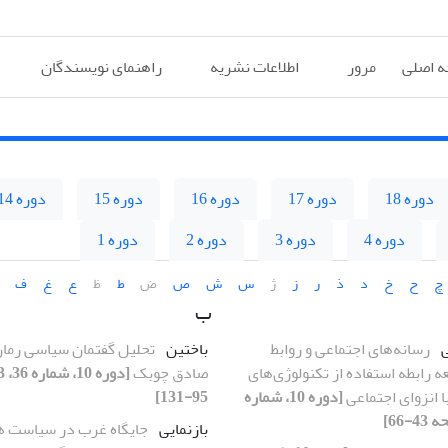
 اصلی
مرور
اطلاعات نشریه
راهنمای نویسندگان
دوره 18
دوره 17
دوره 16
دوره 15
دوره 14
دوره 4
دوره 3
دوره 2
دوره 1
چ
ح
خ
د
ذ
ر
ز
ژ
س
ش
ص
ض
ط
ظ
ع
غ
ف
ب
رسانه‌های اجتماعی و روابط
باختین
تحلیل گفتمان سیاسی رمان
ه رابطه استفاده از تکنولوژی‌های
صادق چوبک
ا انزوای اجتماعی
[دوره 10، شماره
95-131]
بازنمایی
جایگاه غرب در سیاست هو