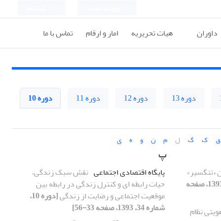
ورود به سامانه
ثبت نام
داوران
هیات تحریریه
امار و ارقام
تماس با ما
دوره 13
دوره 12
دوره 11
دوره 10
ق
ک
گ
ل
م
ن
و
ه
ی
پ
 «تنگسیر»
پایگاه اقتصادی اجتماعی
نقش سبک زندگی،
[دوره 10، شماره 36، 1393، صفحه
حیات رابطه ای و کنترل زندگی در رابطه بین
موقعیت اجتماعی و رضایت از زندگی
[دوره 10،
شماره 34، 1393، صفحه 33-56]
یتی نظام