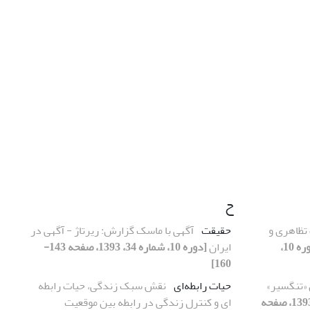
ح
ظاهری و
حقیقت
آگهی با ماسک گزارش: ریرتاژ - آگهی در
[دوره 10،
ایران
[دوره 10، شماره 34، 1393، صفحه 143-
160]
 «تنگسیر»
حیات رابطه‌ای
نقش سبک زندگی، حیات رابطه
[دوره 10، شماره 36، 1393، صفحه
ای و کنترل زندگی در رابطه بین موقعیت