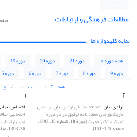
English
مطالعات فرهنگی و ارتباطات
صفحه
نمایه کلیدواژه ها
همه دوره ها
دوره 21
دوره 20
دوره 19
دوره 9
دوره 8
دوره 7
دوره 6
دوره 5
همه
آ
ا
ب
پ
ت
ث
ج
آ
ا
آزادی بیان
مطالعه تطبیقی آزادی بیان براساس
احساس تنهایی
کاریکاتورهای هفته نامه توفیق در دو دوره
اجتماعی: مطالع
تمرکز و تکثر قدرت
[دوره 10، شماره 35، 1393،
نوین ارتباطی ب
صفحه 125-151]
36، 1393، صفحه 43-66]