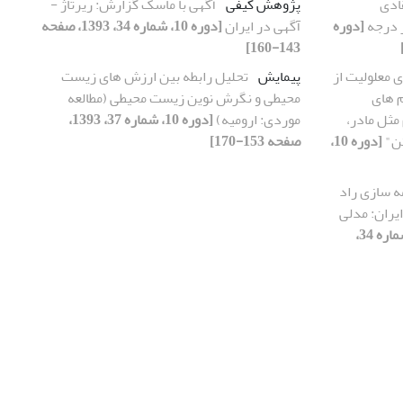
ادی
پژوهش کیفی
آگهی با ماسک گزارش: ریرتاژ -
ر درجه
[دوره
آگهی در ایران
[دوره 10، شماره 34، 1393، صفحه
143-160]
ی معلولیت از
پیمایش
تحلیل رابطه بین ارزش های زیست
م های
محیطی و نگرش نوین زیست محیطی (مطالعه
مثل مادر،
موردی: ارومیه)
[دوره 10، شماره 37، 1393،
تن"
[دوره 10،
صفحه 153-170]
ه سازی راد
ایران: مدلی
[دوره 10، شماره 34،