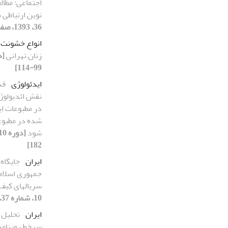
اجتماعی: مطالع
نوین ارتباطی ب
36، 1393، صفحه 43-66]
انواع خشونت
زنان تهرانی
99-114]
ایدئولوژی
قد
نقش ائدیولوژ
در مطبوعات ا
شده در مطبوعا
شود
182]
ایران
جایگاه
جمهوری اسلامی
سریالهای کیف
10، شماره 37، 1393، صفحه 11-42]
ایران
تحلیل 
سرخط روزنامه 