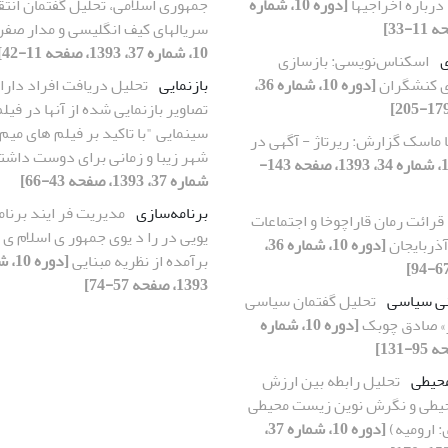
درباره اخراجیها
[دوره 10، شماره
جمهوری اسلامی، تحلیل گفتمان انتق
سریالهای کیف انگلیسی و مدار صف
10، شماره 37، 1393، صفحه 11-42]
ی
اسکناس‌نویسی: بازسازی
‌ی کنشگران
[دوره 10، شماره 36،
بازنمایی
تحلیل دریافت افراد دارا
تصاویر بازنمایی شده از آنها در فیل
سینمایی "با تاکید بر فیلم های میم 
ا ماسک گزارش: ریرتاژ - آگهی در
شهر زیبا و زمانی برای دوست داش
[دوره 10، شماره 34، 1393، صفحه 143-
شماره 37، 1393، صفحه 43-66]
برنامه‌سازی
مدیریت فر ایند برنام
قرائت رمان قاراچوخا و اجتماعات
یویی در را د یوی جمهور ی اسلام ی 
ذربایجان
[دوره 10، شماره 36،
برآمده از نظریه مبنایی
1393، صفحه 57-74]
نی سیاسی
تحلیل گفتمان سیاسی
» صادق چوبک
[دوره 10، شماره
حیطی
تحلیل رابطه بین ارزش
یطی و نگرش نوین زیست محیطی
: ارومیه)
[دوره 10، شماره 37،