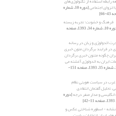
ه رابطه استفاده از تکنولوژی‌های
ا انزوای اجتماعی
[دوره 10، شماره
فرهنگ و خشونت: تجربه زیسته
[دوره 10، شماره 34، 1393، صفحه
رت ائدولوژی و زبان در رسانه
ی در فرایند برگردان متون خبری
یران چگونه متنون خبری برگردان
ت ایران به ائدولوژی آغشته می
[دوره 10، شماره 35، 1393، صفحه 151-
 غرب در سیاست هویتی نظام
، تحلیل گفتمان انتقادی
 انگلیسی و مدار صفر درجه
[دوره
نشانه - اسطوره شناختی عکس و
های ایران انتخابات ریاست