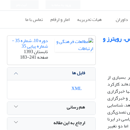
ورود به سامانه
ثبت نام
داوران
هیات تحریریه
امار و ارقام
تماس با ما
، رویترز و
دوره 10، شماره 35 -
شماره پیاپی 35
تابستان 1393
صفحه
183-241
فایل ها
ر بسیاری از
ه‌اند کارکرد
XML
ها خبرگزاری
 و خبرگزاری
بعد، شناسایی
هم رسانی
هش تصدی‌گری
سی در ایرنا
ارجاع به این مقاله
ما دو تغییر