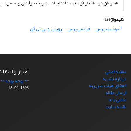
همزمان در ساختار آن انجام داد: ایجاد مدیریت حرفه‌ای و سپس احیا
کلیدواژه‌ها
آسوشیتدپرس
فرانس پرس
رویترز و پی.تی.آی
اخبار و اعلانا
صفحه اصلی
درباره نشریه
** توجه توجه **
اعضای هیات تحریریه
1398-09-18
ارسال مقاله
تماس با ما
نقشه سایت