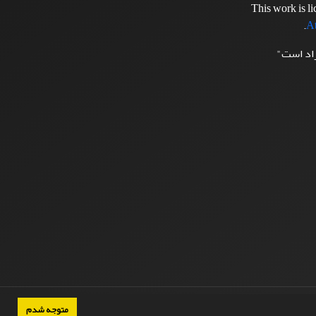
This work is l
.
At
زاد است"
متوجه شدم