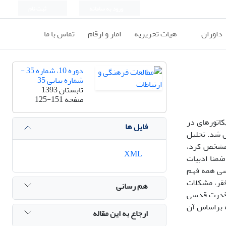
ورود به سامانه
ثبت نام
داوران
هیات تحریریه
امار و ارقام
تماس با ما
دوره 10، شماره 35 -
شماره پیاپی 35
تابستان 1393
صفحه
125-151
پس از مشاهده کل کاریکاتورهای در
فایل ها
به دوران تمرکز و تکثر قدرت، مجموعه‌ای با 296 کارتون حاصل شد. تحلیل
قیق مشخص کرد،
XML
منا ادبیات
اسی همه فهم
فقر، مشکلات
هم رسانی
ر قدرت قدسی
 براساس آن
ارجاع به این مقاله