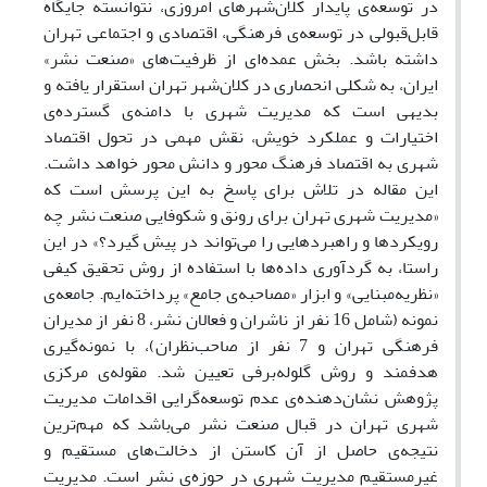
در توسعه‌‌ی پایدار کلان‌شهرهای امروزی، نتوانسته جایگاه
قابل‌قبولی در توسعه‌ی فرهنگی، اقتصادی و اجتماعی تهران
داشته باشد. بخش عمده‌ای از ظرفیت‌های «صنعت نشر»
ایران، به شکلی انحصاری در کلان‌شهر تهران استقرار یافته و
بدیهی است که مدیریت شهری با دامنه‌ی گسترده‌ی
اختیارات و عملکرد خویش، نقش مهمی در تحول اقتصاد
شهری به اقتصاد فرهنگ ‌محور و دانش‌ محور خواهد داشت.
این مقاله در تلاش برای پاسخ به این پرسش است که
«مدیریت شهری تهران برای رونق و شکوفایی صنعت نشر چه
رویکردها و راهبردهایی را می‌تواند در پیش گیرد؟» در این
راستا، به گردآوری داده‌ها با استفاده از روش تحقیق کیفی
«نظریه‌‌مبنایی» و ابزار «مصاحبه‌ی جامع» پرداخته‌ایم. جامعه‌ی
نمونه (شامل 16 نفر از ناشران و فعالان نشر، 8 نفر از مدیران
فرهنگی تهران و 7 نفر از صاحب‌نظران)، با نمونه‌گیری
هدفمند و روش گلوله‌برفی تعیین شد. مقوله‌ی مرکزی
پژوهش نشان‌دهنده‌ی عدم توسعه‌گرایی اقدامات مدیریت
شهری تهران در قبال صنعت نشر می‌باشد که مهم‌ترین
نتیجه‌ی حاصل از آن کاستن از دخالت‌های مستقیم و
غیرمستقیم مدیریت شهری در حوزه‌ی نشر است. مدیریت