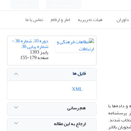
ورود به سامانه
ثبت نام
داوران
هیات تحریریه
امار و ارقام
تماس با ما
دوره 10، شماره 36 -
شماره پیاپی 36
پاییز 1393
صفحه
155-179
فایل ها
XML
 داده‌ها با
هم رسانی
ز پرسشنامه
36 نفر از آنها به عنوان نمونه انتخاب شدند.
ارجاع به این مقاله
ویان بالاتر