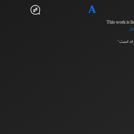
This work is l
.
At
زاد است"