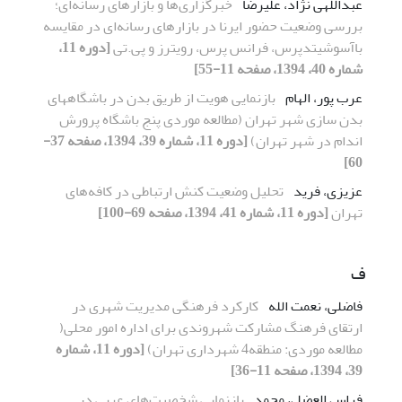
عبداللهی نژاد، علیرضا
خبرگزاری‌ها و بازارهای رسانه‌ای؛
بررسی وضعیت حضور ایرنا در بازارهای رسانه‌ای در مقایسه
باآسوشیتدپرس، فرانس پرس، رویترز و پی.تی
[دوره 11،
شماره 40، 1394، صفحه 11-55]
عرب پور، الهام
بازنمایی هویت از طریق بدن در باشگاههای
بدن سازی شهر تهران (مطالعه موردی پنج باشگاه پرورش
اندام در شهر تهران)
[دوره 11، شماره 39، 1394، صفحه 37-
60]
عزیزی، فرید
تحلیل وضعیت کنش ارتباطی در کافه‌های
تهران
[دوره 11، شماره 41، 1394، صفحه 69-100]
ف
فاضلی، نعمت الله
کارکرد فرهنگی مدیریت شهری در
ارتقای فرهنگ مشارکت شهروندی برای اداره امور محلی(
مطالعه موردی: منطقه4 شهرداری تهران)
[دوره 11، شماره
39، 1394، صفحه 11-36]
فراس العضل، محمد
بازنمایى شخصیت‌های عربى در