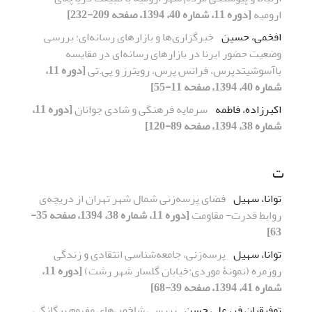
ارومیه
[دوره 11، شماره 40، 1394، صفحه 209-232]
افخمی، حسین
خبرگزاری‌ها و بازارهای رسانه‌ای؛ بررسی
وضعیت حضور ایرنا در بازارهای رسانه‌ای در مقایسه
باآسوشیتدپرس، فرانس پرس، رویترز و پی.تی
[دوره 11،
شماره 40، 1394، صفحه 11-55]
اکبرزاده، فاطمه
سرمایه فرهنگی و شادی جوانان
[دوره 11،
شماره 38، 1394، صفحه 89-120]
ت
توانا، سهیل
فضای پرسه‌زنی شمال شهر تهران از دریچه‌ی
روابط قدرت- مقاومت
[دوره 11، شماره 38، 1394، صفحه 35-
63]
توانا، سهیل
پرسه‌زنی، جامعه‌شناسی انتقادی و زندگی
روزمره (نمونۀ موردی:خیابان گلسار شهر رشت)
[دوره 11،
شماره 41، 1394، صفحه 39-68]
توفیقیان فر، علی حسن
بررسی شاخص‌های مفهوم بیگانگی