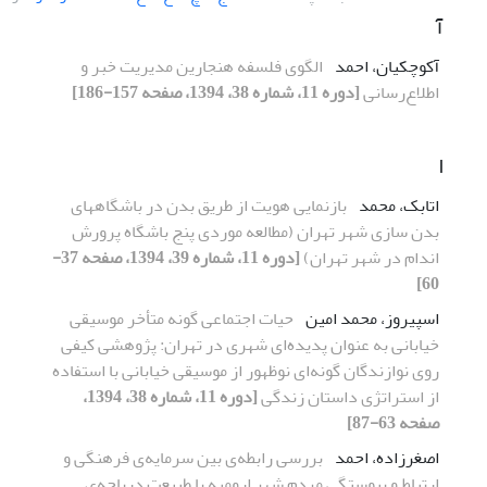
آ
آکوچکیان، احمد
الگوی فلسفه هنجارین مدیریت خبر و
اطلاع‌رسانی
[دوره 11، شماره 38، 1394، صفحه 157-186]
ا
اتابک، محمد
بازنمایی هویت از طریق بدن در باشگاههای
بدن سازی شهر تهران (مطالعه موردی پنج باشگاه پرورش
اندام در شهر تهران)
[دوره 11، شماره 39، 1394، صفحه 37-
60]
اسپیروز، محمد امین
حیات اجتماعی گونه متأخر موسیقی
خیابانی به عنوان پدیده‌ای شهری در تهران: پژوهشی کیفی
روی نوازندگان گونه‌ای نوظهور از موسیقی خیابانی با استفاده
از استراتژی داستان زندگی
[دوره 11، شماره 38، 1394،
صفحه 63-87]
اصغرزاده، احمد
بررسی رابطه‌ی بین سرمایه‌ی فرهنگی و
ارتباط و پیوستگی مردم شهر ارومیه با طبیعت دریاچه‌ی