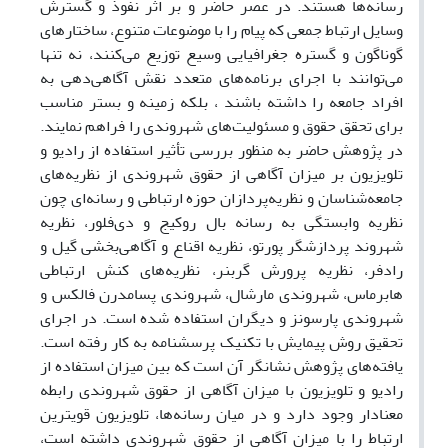
رسانه‌ها هستند. در عصر حاضر و بر اثر نفوذ و گسترش
وسایل ارتباط جمعی که پیام را با موضوعات متنوع، ساختارهای
گوناگون و گستره جغرافیایی وسیع توزیع می‌کنند، نه تنها
می‌توانند با اجرای برنامه‌های متعدد نقش آگاهی‌دهی به
افراد جامعه را داشته باشند ، بلکه زمینه و بستر مناسب
برای تحقق حقوق و مسئولیت‌های شهروندی را فراهم نمایند.
در پژوهش حاضر به منظور بررسی تأثیر استفاده از رادیو و
تلویزیون بر میزان آگاهی از حقوق شهروندی از نظریه‌های
جامعه‌شناسان و نظریه‌پردازان حوزه ارتباطی و رسانه‌ای چون
نظریه وابستگی به رسانه بال روکیج و دی‌فلور، نظریه
شهروند پردازشگر پورتو، نظریه اقناع و آگاهی‌بخشی گیل و
رادفر، نظریه پرورش گربنر، نظریه‌های کنش ارتباطی
هابرماس، شهروندی مارشال، شهروندی پسامدرن فالکس و
شهروندی پارسونز و دیگران استفاده شده است. در اجرای
تحقیق روش پیمایش با تکنیک پرسشنامه به کار رفته است.
یافته‌های پژوهش نشانگر آن است که بین میزان استفاده از
رادیو و تلویزیون با میزان آگاهی از حقوق شهروندی رابطه
معنادار وجود دارد و در میان رسانه‌ها، تلویزیون قویترین
ارتباط را با میزان آگاهی از حقوق شهروندی داشته است،