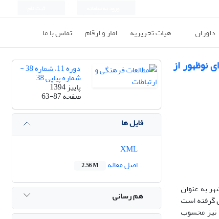
ورود به سامانه
ثبت نام
داوران
هیات تحریریه
امار و ارقام
تماس با ما
ی نوظهور از
دوره 11، شماره 38 -
شماره پیاپی 38
پاییز 1394
صفحه
63-87
فایل ها
XML
اصل مقاله
2.56 M
هر به عنوان
هم رسانی
ل گرفته است
ن نیز محسوب