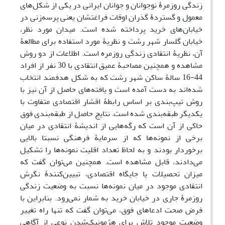
زندگی روزمرۀ نوجوانان و جوانان ایرانی در یکی از شکل‌های
معمول و گستردۀ گذران اوقات فراغتشان یعنی پرسه‌زنی در
خیابان‌های خرید پرداخته شده است. میدان مورد نظر،
خیابان گلسار شهر رشت و نظریۀ مورد استفاده برای مطالعۀ
آن، نظریۀ انتقادی زندگی روزمره است. اطلاعات از دو روش
مشاهده و همچنین مصاحبۀ عمیق انتقادی با 30 نفر از افراد
44-16 سالۀ ساکن شهر رشت که به شکل هدفمند انتخاب
شده‌اند به دست آمده است و یافته‌های حاصل از آن نیز با
روش تیپ‌بندی بر اساس رابطۀ اقشار اقتصادی متفاوت با
یکدیگر طبقه‌بندی شده است. نتایج حاصل از طبقه‌بندی فوق
حاکی از آن است که رگه‌هایی از اندیشۀ انتقادی در میان
برخی از نمونه‌ها که از سرمایۀ فرهنگی نسبتا بالایی
برخوردار بودند و به لحاظ تعداد اقلیت نمونه‌ها را تشکیل
می‌دادند، قابل مشاهده است. همچنین می‌توان گفت که
میزان تحصیلات یا جایگاه اقتصادی، تبیین‌کنندۀ نگرش
انتقادی موجود در میان نمونه‌ها نسبت به وضعیت زندگی
روزمرۀ جاری در خیابان خرید به شمار نمی‌رود. بنابراین با
فرض صحت ادعاهای فوق، می‌توان گفت که تنها راه تغییر
وضعیت موجود تلاش برای هژمونیک‌شدن نوعی از آگاهی