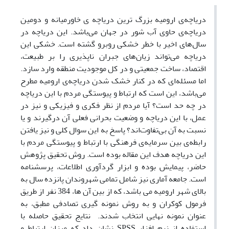
دریاچه‌ی ارومیه بزرگ ترین دریاچه ی خاورمیانه و دومین
دریاچه‌ی حاوی آب شور در جهان می‌باشد. این دریاچه در
سال‌های اخیر با خطر خشکی روبرو گشته است. خشکی این
دریاچه می‌تواند زیان‌های جبران ناپذیری را بر طبیعت،
اقتصاد، ساخت جمعیتی و در کل موجودیت منطقه‌ وارد سازد.
اما مسئله‌ای که در کنار خشک شدن دریاچه‌ی ارومیه مطرح
می‌باشد، این است که ارتباط و پیوستگی مردم با این دریاچه
در چه حد است؟ آیا مردم از نظر فکری و فیزیکی و نیز در
عمل، با این دریاچه و وضعیت بحرانی فعلی آن درگیرند و یا
نسبت به آن بی‌تفاوت‌اند؟ پاسخ به این سوال کلی و نیز یافتن
رابطه‌ی بین سرمایه‌ی فرهنگی با ارتباط و پیوستگی مردم با
این دریاچه هدف این مقاله بوده است. روش تحقیق پژوهش
حاضر، پیمایش بوده و ابزار گردآوری اطلاعات، پرسشنامه
است. جامعه آماری نیز شامل تمامی شهروندان پانزده سال به
بالای شهر ارومیه می باشد، که از بین آن ها، 384 نفر از طریق
فرمول کوکران و به روش نمونه گیری تصادفی مطبق، به
عنوان نمونه نهایی انتخاب شدند. نتایج تحقیق حاصله با
استفاده از نرم افزار SPSS نشان داد که میزان ارتباط و