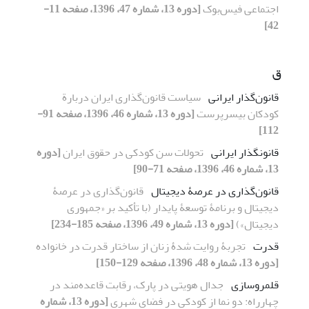
اجتماعی فیس‌بوک
[دوره 13، شماره 47، 1396، صفحه 11-
42]
ق
قانون‌گذار ایرانی
سیاست قانون‌گذاری ایران دربارة
کودکان بی‏سرپرست
[دوره 13، شماره 46، 1396، صفحه 91-
112]
قانونگذار ایرانی
تحولات سن کودکی در حقوق ایران
[دوره
13، شماره 46، 1396، صفحه 71-90]
قانون‌گذاری در عرصۀ دیجیتال
قانون‌گذاری در عرصۀ
دیجیتال و برنامۀ توسعۀ پایدار (با تأکید بر «جمهوری
دیجیتال»)
[دوره 13، شماره 49، 1396، صفحه 185-234]
قدرت
تجربۀ روایت شدۀ زنان از ساختار قدرت در خانواده
[دوره 13، شماره 48، 1396، صفحه 129-150]
قلمروسازی
جدال هویتی در پارک، رقابت قاعده‌مند در
چهارراه: دو نما از کودکی در فضای شهری
[دوره 13، شماره