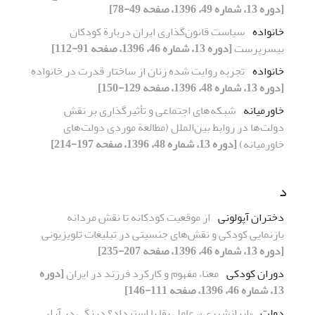
[دوره 13، شماره 49، 1396، صفحه 49-78]
خانواده
سیاست قانون‌گذاری ایران دربارة کودکان
بی‏سرپرست
[دوره 13، شماره 46، 1396، صفحه 91-112]
خانواده
تجربه روایت شده زنان از ساختار قدرت در خانواده
[دوره 13، شماره 48، 1396، صفحه 129-150]
خاورمیانه
شبکه‌های اجتماعی و تأثیرگذاری بر نقش
دولت‌ها در روابط بین‌الملل (مطالعة موردی دولت‌های
خاورمیانه)
[دوره 13، شماره 48، 1396، صفحه 197-214]
د
دختران آپولونی
از موقعیت کودکانه تا نقش مردانه
بازنمایی کودکی و نقش‌های جنسیتی در تبلیغات تلویزیونی
[دوره 13، شماره 46، 1396، صفحه 207-235]
دوران کودکی
معنا، مفهوم و کارکرد فرزند در ایران
[دوره
13، شماره 46، 1396، صفحه 111-146]
دولت
«ایرانشهری»، عامل بقا یا استبداد؟ درنگی در آراء