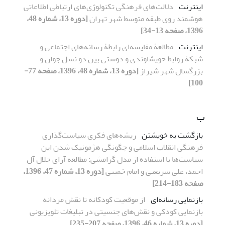
اینترنت
دلالت‌های فرهنگی تکنولوژی‌های ارتباطی‌ اطلاعاتی
هوشمند روی طبقه متوسط شهر تهران
[دوره 13، شماره 48،
1396، صفحه 13-34]
اینترنت
مطالعۀ مقایسه‌ای رابطۀ رسانه‌های اجتماعی و
شبکۀ روابط خویشاوندی و دوستی بین دو نسل جوان و
بزرگسال شهر شیراز
[دوره 13، شماره 48، 1396، صفحه 77-
100]
ب
بازگشت به خویشتن
ریشه‌های فکری سیاست‌گذاری
فرهنگی انقلاب اسلامی و چگونگی هژمونیک شدن این
سیاست‌ها با استفاده از مدل گرامشی: مطالعه آرای جلال آل
احمد، علی شریعتی و امام خمینی
[دوره 13، شماره 47، 1396،
صفحه 183-214]
بازنمایی رسانه‌ای
از موقعیت کودکانه تا نقش مردانه
بازنمایی کودکی و نقش‌های جنسیتی در تبلیغات تلویزیونی
[دوره 13، شماره 46، 1396، صفحه 207-235]