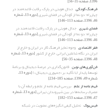
1396، صفحه 35-56]
فرهنگ کودکی
جدال هویتی در پارک، رقابت قاعده‌مند در
چهارراه: دو نما از کودکی در فضای شهری
[دوره 13، شماره
46، 1396، صفحه 113-146]
فضای شهری
جدال هویتی در پارک، رقابت قاعده‌مند در
چهارراه: دو نما از کودکی در فضای شهری
[دوره 13، شماره
46، 1396، صفحه 113-146]
فقر اقتصادی
وجوه تمایز فرهنگ کار در ایران و خارج از
ایران در نگاه شاغلین ایرانی ِ خارج از کشور
[دوره 13، شماره
48، 1396، صفحه 35-56]
فن‌آوری‌های نوین
قانون‌گذاری در عرصۀ دیجیتال و برنامۀ
توسعۀ پایدار (با تأکید بر «جمهوری دیجیتال»)
[دوره 13،
شماره 49، 1396، صفحه 185-234]
فهم عامه از علم
بررسی فهم عامه از علم و رابطه آن با
مصرف رسانه‌ها در بین شهروندان تهرانی
[دوره 13، شماره
47، 1396، صفحه 153-182]
فیس‌بوک
تحلیل کیفی انگیزه‌های عضویت در شبکه