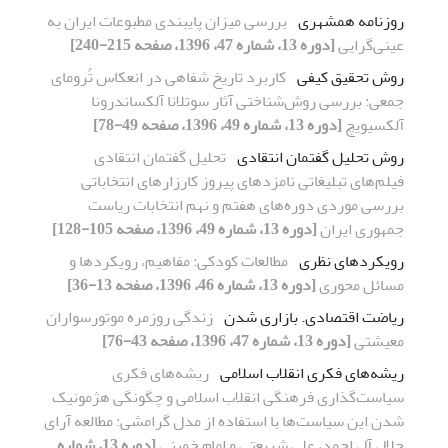
روزنامه همشهری
بررسی میزان پایبندی مطبوعات ایران به
عینی‌گرایی
[دوره 13، شماره 47، 1396، صفحه 215-240]
روش تحقیق کیفی
کاربرد تاریخ شفاهی در انعکاس تُرومای
جمعی: بررسی روش‌شناختی آثار سوتلانا آلکساندرونا
آلکسیویچ
[دوره 13، شماره 49، 1396، صفحه 49-78]
روش تحلیل گفتمان انتقادی‌
تحلیل گفتمان انتقادی
فیلم‌های تبلیغاتی نامزدهای پیروز کارزارهای انتخاباتی
بررسی موردی دوره‌های هفتم و نهم انتخابات ریاست
جمهوری ایران
[دوره 13، شماره 49، 1396، صفحه 105-128]
رویکردهای نظری
مطالعات کودکی: مفاهیم، رویکردها و
مسائل محوری
[دوره 13، شماره 46، 1396، صفحه 13-36]
ریاضت اقتصادی. بازاری شدن
زندگی روزمره موتورسواران
معیشتی
[دوره 13، شماره 47، 1396، صفحه 43-76]
ریشه‌های فکری انقلاب اسلامی
ریشه‌های فکری
سیاست‌گذاری فرهنگی انقلاب اسلامی و چگونگی هژمونیک
شدن این سیاست‌ها با استفاده از مدل گرامشی: مطالعه آرای
جلال آل احمد، علی شریعتی و امام خمینی
[دوره 13، شماره