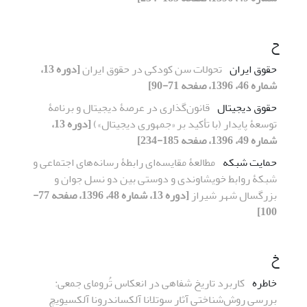
ح
حقوق ایران
تحولات سن کودکی در حقوق ایران
[دوره 13،
شماره 46، 1396، صفحه 71-90]
حقوق دیجیتال
قانون‌گذاری در عرصۀ دیجیتال و برنامۀ
توسعۀ پایدار (با تأکید بر «جمهوری دیجیتال»)
[دوره 13،
شماره 49، 1396، صفحه 185-234]
حمایت شبکه
مطالعۀ مقایسه‌ای رابطۀ رسانه‌های اجتماعی و
شبکۀ روابط خویشاوندی و دوستی بین دو نسل جوان و
بزرگسال شهر شیراز
[دوره 13، شماره 48، 1396، صفحه 77-
100]
خ
خاطره
کاربرد تاریخ شفاهی در انعکاس تُرومای جمعی:
بررسی روش‌شناختی آثار سوتلانا آلکساندرونا آلکسیویچ