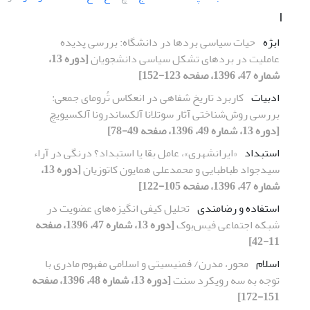
ا
ابژه
حیات سیاسی بردها در دانشگاه: بررسی پدیده
عاملیت در بردهای تشکل سیاسی دانشجویان
[دوره 13،
شماره 47، 1396، صفحه 123-152]
ادبیات
کاربرد تاریخ شفاهی در انعکاس تُرومای جمعی:
بررسی روش‌شناختی آثار سوتلانا آلکساندرونا آلکسیویچ
[دوره 13، شماره 49، 1396، صفحه 49-78]
استبداد
«ایرانشهری»، عامل بقا یا استبداد؟ درنگی در آراء
سیدجواد طباطبایی و محمدعلی همایون کاتوزیان
[دوره 13،
شماره 47، 1396، صفحه 105-122]
استفاده و رضامندی
تحلیل کیفی انگیزه‌های عضویت در
شبکه اجتماعی فیس‌بوک
[دوره 13، شماره 47، 1396، صفحه
11-42]
اسلام
محور، مدرن/ فمنیسیتی و اسلامی مفهوم مادری با
توجه به سه رویکرد سنت
[دوره 13، شماره 48، 1396، صفحه
151-172]