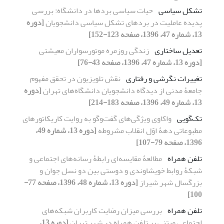
تشکل سیاسی
حیات سیاسی بردها در دانشگاه: بررسی
پدیده عاملیت در بردهای تشکل سیاسی دانشجویان
[دوره
13، شماره 47، 1396، صفحه 123-152]
تعدیل ساختاری
زندگی روزمره موتورسواران معیشتی
[دوره 13، شماره 47، 1396، صفحه 43-76]
تغییرات نگرشی و رفتاری
نقش تلویزیون در تحقق مفهوم
جامعۀ مدنی از دیدگاه دانشجویان دانشگاه‌های تهران
[دوره
13، شماره 49، 1396، صفحه 183-214]
تک‌گویی
واکاوی ویژگی‌های گفت‌وگو به روایت کاریکاتورهای
مطبوعاتی دهۀ اوّل انقلاب مشروطه
[دوره 13، شماره 49،
1396، صفحه 79-107]
تلفن همراه
مطالعۀ مقایسه‌ای رابطۀ رسانه‌های اجتماعی و
شبکۀ روابط خویشاوندی و دوستی بین دو نسل جوان و
بزرگسال شهر شیراز
[دوره 13، شماره 48، 1396، صفحه 77-
100]
تلفن همراه
بررسی میزان رضایت کاربران شبکه‌های
اجتماعی مبتنی بر تلفن همراه در شهر تهران
[دوره 13،