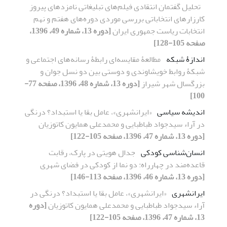
تحلیل گفتمان انتقادی فیلم‌های تبلیغاتی نامزدهای پیروز
کارزارهای انتخاباتی بررسی موردی دوره‌های هفتم و نهم
انتخابات ریاست جمهوری ایران
[دوره 13، شماره 49، 1396،
صفحه 105-128]
اندازۀ شبکه
مطالعۀ مقایسه‌ای رابطۀ رسانه‌های اجتماعی و
شبکۀ روابط خویشاوندی و دوستی بین دو نسل جوان و
بزرگسال شهر شیراز
[دوره 13، شماره 48، 1396، صفحه 77-
100]
اندیشه سیاسی
«ایرانشهری»، عامل بقا یا استبداد؟ درنگی
در آراء سیدجواد طباطبایی و محمدعلی همایون کاتوزیان
[دوره 13، شماره 47، 1396، صفحه 105-122]
انسان‌شناسی کودکی
جدال هویتی در پارک، رقابت
قاعده‌مند در چهارراه: دو نما از کودکی در فضای شهری
[دوره 13، شماره 46، 1396، صفحه 113-146]
ایرانشهری
«ایرانشهری»، عامل بقا یا استبداد؟ درنگی در
آراء سیدجواد طباطبایی و محمدعلی همایون کاتوزیان
[دوره
13، شماره 47، 1396، صفحه 105-122]