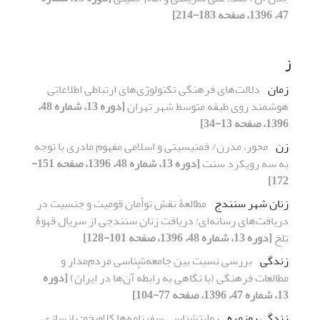
47، 1396، صفحه 183-214]
ز
زمان
دلالت‌های فرهنگی تکنولوژی‌های ارتباطی‌ اطلاعاتی
هوشمند روی طبقه متوسط شهر تهران
[دوره 13، شماره 48،
1396، صفحه 13-34]
زن
محور، مدرن/ فمنیسیتی و اسلامی مفهوم مادری با توجه
به سه رویکرد سنت
[دوره 13، شماره 48، 1396، صفحه 151-
172]
زنان شهر سنندج
مطالعۀ نقش توأمان قومیت و جنسیت در
دریافت‌های رسانه‌ای: دریافت زنان سنندجی از سریال قهوۀ
تلخ
[دوره 13، شماره 48، 1396، صفحه 101-128]
زندگی
بررسی نسبت بین جامعه‌شناسی مردم‌مدار و
مطالعات فرهنگی (با نگاهی به رابطهٔ آن‌ها در ایران)
[دوره
13، شماره 47، 1396، صفحه 77-104]
زندگی روزمره
روایت‏شناسی سفرنامه‌ها کلاویخو: بازسازی