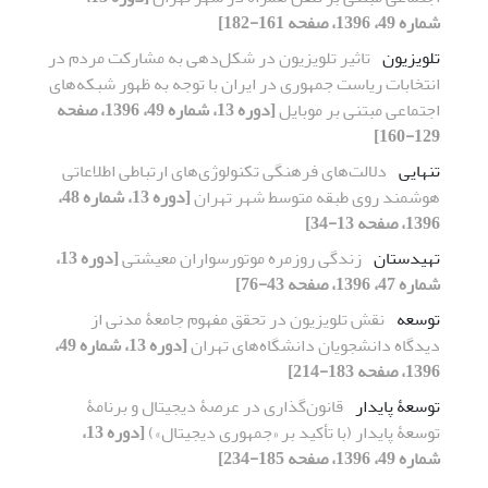
شماره 49، 1396، صفحه 161-182]
تلویزیون
تاثیر تلویزیون در شکل‌دهی به مشارکت مردم در
انتخابات ریاست جمهوری در ایران با توجه به ظهور شبکه‌های
اجتماعی مبتنی بر موبایل
[دوره 13، شماره 49، 1396، صفحه
129-160]
تنهایی
دلالت‌های فرهنگی تکنولوژی‌های ارتباطی‌ اطلاعاتی
هوشمند روی طبقه متوسط شهر تهران
[دوره 13، شماره 48،
1396، صفحه 13-34]
تهیدستان
زندگی روزمره موتورسواران معیشتی
[دوره 13،
شماره 47، 1396، صفحه 43-76]
توسعه
نقش تلویزیون در تحقق مفهوم جامعۀ مدنی از
دیدگاه دانشجویان دانشگاه‌های تهران
[دوره 13، شماره 49،
1396، صفحه 183-214]
توسعۀ پایدار
قانون‌گذاری در عرصۀ دیجیتال و برنامۀ
توسعۀ پایدار (با تأکید بر «جمهوری دیجیتال»)
[دوره 13،
شماره 49، 1396، صفحه 185-234]