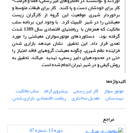
آوردند و توانستند در «قلمروهای غیر رسمی» فضا و فرصت­
کار برای خودشان دست و پا کنند. کار برای طبقات متوسط و
برخوردار شهری موقعیت این گروه از کارگران زیست
معیشتی را در شهر
تثبیت
کرد. با وجود این، برنامه سلب
مالکیت که همزمان با ریاضت­های اقتصادی سال 1389 شدت
گرفته بود، دستاوردهای موتورسواران معیشتی را مورد
تعدی قرار داد. این تحقیق نشان می­دهد بازاری شدنِ
فزاینده نظم شهری، چگونه معیشت گروه­های فاقد امتیاز را
حتی در محدوده­های «غیر رسمی» تهدید می­کند. تحقیق به
روش کیفی و در شهر تهران انجام شده است.
کلیدواژه‌ها
موتور سوار
کار غیر رسمی
پیشروی آرام
سلب مالکیت
تهیدستان
تعدیل ساختاری
ریاضت اقتصادی. بازاری شدن
مراجع
دوره 13، شماره 47