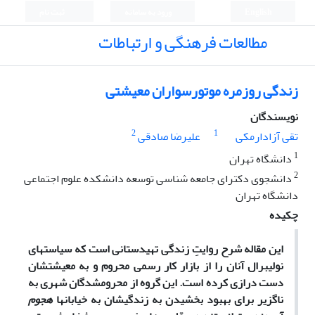
English
ورود به سامانه
ثبت نام
مطالعات فرهنگی و ارتباطات
زندگی روزمره موتورسواران معیشتی
نویسندگان
2
1
تقی آزادارمکی
علیرضا صادقی
1
دانشگاه تهران
2
دانشجوی دکترای جامعه شناسی توسعه دانشکده علوم اجتماعی
دانشگاه تهران
چکیده
این مقاله شرح روایت
زندگی تهیدستانی است که سیاست­های
نولیبرال آنان را از بازار کار رسمی محروم و به مع
یشت­شان
دست درازی کرده است. این گروه از محروم­شدگان شهری به
ناگزیر برای بهبود بخشیدن به زندگی­شان به خیابان­ها
هجوم