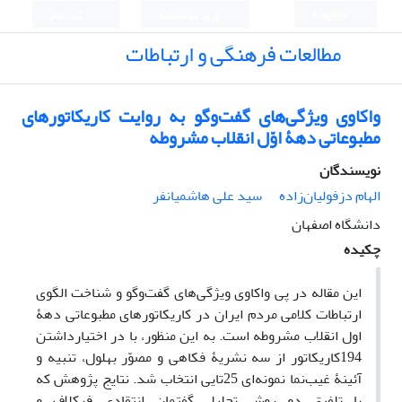
English
ورود به سامانه
ثبت نام
مطالعات فرهنگی و ارتباطات
واکاوی ویژگی‌های گفت‌وگو به روایت کاریکاتورهای
مطبوعاتی دهۀ اوّل انقلاب مشروطه
نویسندگان
الهام دزفولیان‌زاده
سید علی هاشمیانفر
دانشگاه اصفهان
چکیده
این مقاله در پی واکاوی ویژگی‌های گفت‌وگو و شناخت الگوی
ارتباطات کلامی مردم ایران در کاریکاتورهای مطبوعاتی دهۀ
اول انقلاب مشروطه است. به این منظور، با در اختیارداشتن
194کاریکاتور از سه نشریۀ فکاهی و مصوّر بهلول، تنبیه و
آئینۀ غیب‌نما نمونه‌ای 25تایی انتخاب شد. نتایج پژوهش که
با تلفیق دو روش تحلیل گفتمان انتقادی فرکلاف و