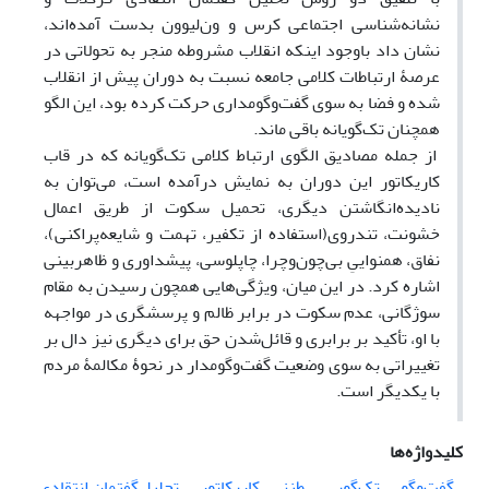
نشانه‌شناسی اجتماعی کرس و ون‌لیوون بدست آمده‌اند،
نشان داد باوجود اینکه انقلاب مشروطه منجر به تحولاتی در
عرصۀ ارتباطات کلامی جامعه نسبت به دوران پیش از انقلاب
شده و فضا به سوی گفت‌وگومداری حرکت کرده بود، این الگو
همچنان تک‌گویانه باقی ماند.
از جمله مصادیق الگوی ارتباط کلامی تک‌گویانه که در قاب
کاریکاتور این دوران به نمایش درآمده است، می‌توان به
نادیده‌انگاشتن دیگری، تحمیل سکوت از طریق اعمال
خشونت، تندروی(استفاده از تکفیر، تهمت و شایعه‌پراکنی)،
نفاق، همنواییِ بی‌چون‌وچرا، چاپلوسی، پیشداوری و ظاهربینی
اشاره کرد. در این میان، ویژگی‌هایی همچون رسیدن به مقام
سوژگانی، عدم سکوت در برابر ظالم و پرسشگری در مواجهه
با او، تأکید بر برابری و قائل‌شدن حق برای دیگری نیز دال بر
تغییراتی به سوی وضعیت گفت‌وگومدار در نحوۀ مکالمۀ مردم
با یکدیگر است.
کلیدواژه‌ها
گفت‌وگو
تک‌گویی
طنز
کاریکاتور
تحلیل‌گفتمان انتقادی