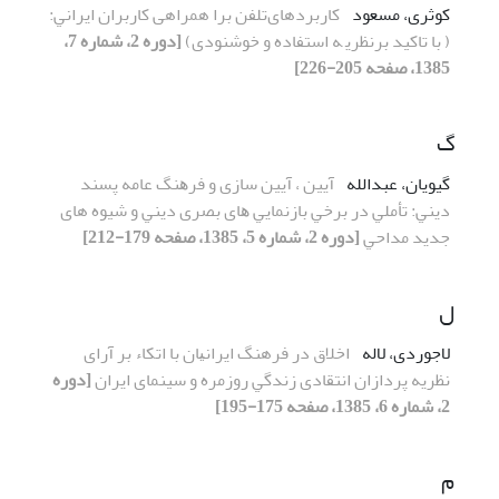
کوثری، مسعود
کاربردهایﺗﻠﻔﻦ ﺑﺮا همراهی ﻛﺎرﺑﺮان اﻳﺮاﻧﻲ:
( ﺑﺎ تاکید ﺑﺮﻧﻈﺮﻳ ﻪ استفاده و خوشنودی)
[دوره 2، شماره 7،
1385، صفحه 205-226]
گ
گیویان، عبدالله
آیین ، آیین ﺳﺎزی و ﻓﺮﻫﻨﮓ ﻋﺎﻣﻪ ﭘﺴﻨﺪ
دﻳﻨﻲ: ﺗﺄﻣﻠﻲ در ﺑﺮﺧﻲ ﺑﺎزﻧﻤﺎﻳﻲ ﻫﺎی ﺑﺼﺮی دﻳﻨﻲ و شیوه های
ﺟﺪﻳﺪ ﻣﺪاﺣﻲ
[دوره 2، شماره 5، 1385، صفحه 179-212]
ل
لاجوردی، لاله
اﺧﻼق در فرهنگ اﻳﺮاﻧﻴﺎن ﺑﺎ اﺗﻜﺎء ﺑﺮ آرای
ﻧﻈﺮﻳﻪ ﭘﺮدازان اﻧﺘﻘﺎدی زﻧﺪﮔﻲ روزﻣﺮه و سینمای اﻳﺮان
[دوره
2، شماره 6، 1385، صفحه 175-195]
م