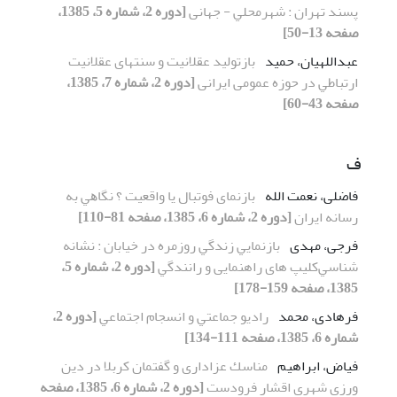
ﭘﺴﻨﺪ تهران : شهرﻣﺤﻠﻲ - جهانی
[دوره 2، شماره 5، 1385،
صفحه 13-50]
عبداللهیان، حمید
بازتولید عقلانیت و سنتهای عقلانیت
ارﺗﺒﺎﻃﻲ در حوزه عمومی ایرانی
[دوره 2، شماره 7، 1385،
صفحه 43-60]
ف
فاضلی، نعمت الله
ﺑﺎزﻧﻤﺎی ﻓﻮﺗﺒﺎل ﻳﺎ واقعیت ؟ ﻧﮕﺎﻫﻲ ﺑﻪ
رﺳﺎﻧﻪ اﻳﺮان
[دوره 2، شماره 6، 1385، صفحه 81-110]
فرجی، مهدی
ﺑﺎزﻧﻤﺎﻳﻲ زﻧﺪﮔﻲ روزﻣﺮه در خیابان : ﻧﺸﺎﻧﻪ
ﺷﻨﺎﺳﻲکلیپ های راهنمایی و راﻧﻨﺪﮔﻲ
[دوره 2، شماره 5،
1385، صفحه 159-178]
فرهادی، محمد
رادﻳﻮ ﺟﻤﺎﻋﺘﻲ و اﻧﺴﺠﺎم اﺟﺘﻤﺎﻋﻲ
[دوره 2،
شماره 6، 1385، صفحه 111-134]
فیاض، ابراهیم
ﻣﻨﺎﺳﻚ ﻋﺰاداری و ﮔﻔﺘﻤﺎن ﻛﺮﺑﻼ در دﻳﻦ
ورزی شهری اﻗﺸﺎر ﻓﺮودﺳﺖ
[دوره 2، شماره 6، 1385، صفحه