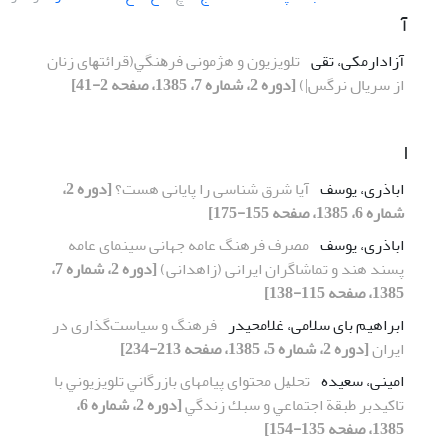
آ
آزادارمکی، تقی
ﺗﻠﻮﻳﺰﻳﻮن و هژمونی ﻓﺮﻫﻨﮕﻲ(ﻗﺮاﺋﺘﻬﺎی زﻧﺎن
از ﺳﺮﻳﺎل نرگس|)
[دوره 2، شماره 7، 1385، صفحه 2-41]
ا
اباذری، یوسف
آیا شرق شناسی را پایانی هست؟
[دوره 2،
شماره 6، 1385، صفحه 155-175]
اباذری، یوسف
مصرف فرهنگ عامه جهانی سینمای عامه
پسند هند و تماشاگران ایرانی (زاهدانی)
[دوره 2، شماره 7،
1385، صفحه 115-138]
ابراهیم بای سلامی، غلامحیدر
فرهنگ و سیاستﮔﺬاری در
اﻳﺮان
[دوره 2، شماره 5، 1385، صفحه 213-234]
امینی، سعیده
ﺗﺤﻠﻴﻞ ﻣﺤﺘﻮای پیامهای ﺑﺎزرﮔﺎﻧﻲ ﺗﻠﻮﻳﺰﻳﻮﻧﻲ ﺑﺎ
تاکیدﺑﺮ ﻃﺒﻘﺔ اﺟﺘﻤﺎﻋﻲ و ﺳﺒﻚ زﻧﺪﮔﻲ
[دوره 2، شماره 6،
1385، صفحه 135-154]