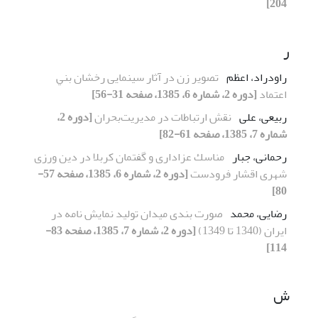
204]
ر
راودراد، اعظم
ﺗﺼﻮﻳﺮ زن در آﺛﺎر سینمایی رﺧﺸﺎن ﺑﻨﻲ
اﻋﺘﻤﺎد
[دوره 2، شماره 6، 1385، صفحه 31-56]
ربیعی، علی
ﻧﻘﺶ ارﺗﺒﺎﻃﺎت در ﻣﺪﻳﺮﻳﺖﺑﺤﺮان
[دوره 2،
شماره 7، 1385، صفحه 61-82]
رحمانی، جبار
ﻣﻨﺎﺳﻚ ﻋﺰاداری و ﮔﻔﺘﻤﺎن ﻛﺮﺑﻼ در دﻳﻦ ورزی
شهری اﻗﺸﺎر ﻓﺮودﺳﺖ
[دوره 2، شماره 6، 1385، صفحه 57-
80]
رضایی، محمد
صورت بندی میدان تولید نمایش نامه در
ایران (1340 تا 1349)
[دوره 2، شماره 7، 1385، صفحه 83-
114]
ش