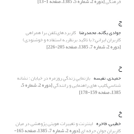
فرهنگی
[دوره 2، شماره 5، 1385، صفحه 1-13]
ج
جوادی یگانه، محمدرضا
کاربردهایﺗﻠﻔﻦ ﺑﺮا همراهی
ﻛﺎرﺑﺮان اﻳﺮاﻧﻲ:( ﺑﺎ تاکید ﺑﺮﻧﻈﺮﻳ ﻪ استفاده و خوشنودی)
[دوره 2، شماره 7، 1385، صفحه 205-226]
ح
حمیدی، نفیسه
ﺑﺎزﻧﻤﺎﻳﻲ زﻧﺪﮔﻲ روزﻣﺮه در خیابان : ﻧﺸﺎﻧﻪ
ﺷﻨﺎﺳﻲکلیپ های راهنمایی و راﻧﻨﺪﮔﻲ
[دوره 2، شماره 5،
1385، صفحه 159-178]
خ
خطیبی، فاخره
اﻳﻨﺘﺮﻧﺖ و تغییرات هویتی پژوهشی در میان
ﻛﺎرﺑﺮان ﺟﻮان ﺣﺮﻓﻪ ای
[دوره 2، شماره 7، 1385، صفحه 165-