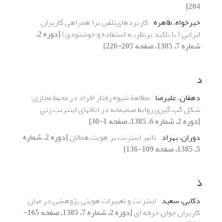
204]
خیرخواه، طاهره
کاربردهایﺗﻠﻔﻦ ﺑﺮا همراهی ﻛﺎرﺑﺮان
اﻳﺮاﻧﻲ:( ﺑﺎ تاکید ﺑﺮﻧﻈﺮﻳ ﻪ استفاده و خوشنودی)
[دوره 2،
شماره 7، 1385، صفحه 205-226]
د
دهقان، علیرضا
ﻣﻄﺎﻟﻌﺔ شیوه رﻓﺘﺎر اﻓﺮاد در ﻣﺤﻴﻂ ﻣﺠﺎزی:
ﺷﻜﻞ ﮔﭗ گیری رواﺑﻂ صمیمانه در اتاقهای اﻳﻨﺘﺮﻧﺖ زﻧﻲ
[دوره 2، شماره 6، 1385، صفحه 1-30]
دوران، بهزاد
ﺗﺎﺛﻴﺮ اﻳﻨﺘﺮﻧﺖ ﺑﺮ هویت ﻫﻤﺎﻻن
[دوره 2، شماره
5، 1385، صفحه 109-136]
ذ
ذکایی، سعید
اﻳﻨﺘﺮﻧﺖ و تغییرات هویتی پژوهشی در میان
ﻛﺎرﺑﺮان ﺟﻮان ﺣﺮﻓﻪ ای
[دوره 2، شماره 7، 1385، صفحه 165-