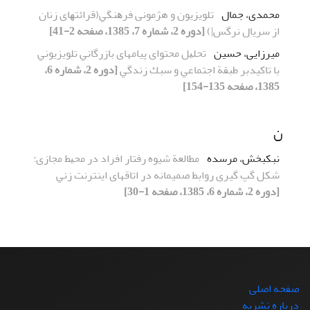
محمدی، جمال
ﺗﻠﻮﻳﺰﻳﻮن و هژمونی ﻓﺮﻫﻨﮕﻲ(ﻗﺮاﺋﺘﻬﺎی زﻧﺎن
از ﺳﺮﻳﺎل نرگس|)
[دوره 2، شماره 7، 1385، صفحه 2-41]
میرزایی، حسین
ﺗﺤﻠﻴﻞ ﻣﺤﺘﻮای پیامهای ﺑﺎزرﮔﺎﻧﻲ ﺗﻠﻮﻳﺰﻳﻮﻧﻲ
ﺑﺎ تاکیدﺑﺮ ﻃﺒﻘﺔ اﺟﺘﻤﺎﻋﻲ و ﺳﺒﻚ زﻧﺪﮔﻲ
[دوره 2، شماره 6،
1385، صفحه 135-154]
ن
نبکبخش، مرسده
ﻣﻄﺎﻟﻌﺔ شیوه رﻓﺘﺎر اﻓﺮاد در ﻣﺤﻴﻂ ﻣﺠﺎزی:
ﺷﻜﻞ ﮔﭗ گیری رواﺑﻂ صمیمانه در اتاقهای اﻳﻨﺘﺮﻧﺖ زﻧﻲ
[دوره 2، شماره 6، 1385، صفحه 1-30]
صفحه اصلی
درباره نشریه