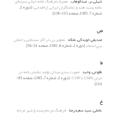
شهلی بر، عبدالوهاب
مصرف فرهنگ عامه جهانی سینمای
عامه پسند هند و تماشاگران ایرانی (زاهدانی)
[دوره 2،
شماره 7، 1385، صفحه 115-138]
ص
صدیقی خویدکی، ملکه
ﺗﺼﻮﻳﺮ زن در آﺛﺎر سینمایی رﺧﺸﺎن
ﺑﻨﻲ اﻋﺘﻤﺎد
[دوره 2، شماره 6، 1385، صفحه 31-56]
ط
طلوعی، وحید
صورت بندی میدان تولید نمایش نامه در
ایران (1340 تا 1349)
[دوره 2، شماره 7، 1385، صفحه 83-
114]
ع
عاملی، سید سعیدرضا
فرهنگ ﻣﺮدم ﭘﺴﻨﺪ و شهر ﻣﺮدم