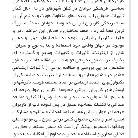
ﻛﺎرﻛﺮدﻫﺎی ﺧﺎص اﻳﻦ ﻓﻀﺎ و ﺑﺎ ﻋﻨﺎﻳﺖ ﺑﻪ وﺿﻌﻴﺖ اﺟﺘﻤﺎﻋﻲ،
ﺳﻴﺎﺳﻲ، ﻓﺮﻫﻨﮕﻲ ﺟﻮاﻧﺎن در ﻛﻼن ﺷﻬﺮﻫﺎی در ﻣﺎ ، ﺣﺎل ﮔﺬار
ﺗﺄﺛﻴﺮات ﻋﻤﻴﻘﻲ را ﺑﺮ ﺟﻨﺒﻪ ً ﻫﺎی ﻣﺘﻔﺎوت ﻫﻮﻳﺖ و ﺑﻪ ﺗﺒﻊ آن ﺑﺮ
ﺳﺒﻚ زﻧﺪﮔﻲ ﻛﺎرﺑﺮان اﻳﺮاﻧﻲ ﺧﺼﻮﺻﺎ ﺟﻮاﻧﺎن ﺑﻪ ﻣﺜﺎﺑﻪ ﺑﺰرگ
ﺗﺮﻳﻦ ﻓﻀﺎ ﮔﺬارد ، ﻃﻴﻒ ﻣﺨﺎﻃﺒﺎن و ﻓﻌﺎﻻن اﻳﻦ ﺧﻮاﻫﺪ .در ﺑﺎ
ﺣﻘﻴﻘﺖ ﻛﺎرﺑﺮان اﻳﺮاﻧﻲ ﺗﻮﺟﻪ ﺑﻪ ﺳﺎﺧﺘﺎرﻫﺎی ﻋﻴﻨﻲ و ذﻫﻨﻲ
ﻣﻮﺟﻮد در ﺟﻬﺎن واﻗﻌﻲ ﺧﻮد اﺳﺘﻔﺎده و ﺑﻨﺎ ﺑﻪ ﻧﻮع و ﻣﻴﺰان
ﺷﺎن از اﻳﻨﺘﺮﻧﺖ، ﺗﺄﺛﻴﺮات و ﺗﻐﻴﻴﺮات وﺳﻴﻊ و ﮔﺴﺘﺮده ای
ﭘﺬﻳﺮﻓﺖ را ﺑﻪ ﻃﻮر ﺗﺪرﻳﺠﻲ ﺧﻮاﻫﻨﺪ . در ﻣﻘﺎﻟﻪ ﺣﺎﺿ ﺗ ﺮ ﺑﻪ ﻃﻮر
ﻣﺸﺨﺺ در ﭘﻲ ﺑﺮرﺳﻲ و ﻣﻄﺎﻟﻌﻪ ﺑﺮﺧﻲ از ﺄ ﺛﻴﺮات اﺟﺘﻤﺎﻋﻲ
ﺣﻀﻮر در ﻓﻀﺎی ﻣﺠﺎزی و اﺳﺘﻔﺎده از اﻳﻨﺘﺮﻧﺖ ﺑﻪ ﻣﺜﺎﺑﻪ ﻳﻜﻲ از
ﺗﻜﻨﻮﻟﻮژﻳﻬﺎی ﺟﺪﻳﺪ ارﺗﺒﺎﻃﻲ ﺑﺮ اﺑﻌﺎد ﻣﺨﺘﻠﻒ ﻫﻮﻳﺖ، ﻧﮕﺮﺷﻬﺎ و ً
اﻳﺴﺘﺎرﻫﺎی ﻛﺎرﺑﺮان اﻳﺮاﻧﻲ ﺧﺼﻮﺻﺎ ﻛﺎرﺑﺮان ﺟﻮانﺣﺮﻓﻪ ای
ﻫﺴﺘﻴﻢ .ﻳﺎﻓﺘﻪ ﻫﺎی دﺳﺖ ﺑﻪ ر آﻣﺪه ﺑﺎ وش 10 ﻛﻴﻔﻲ؛ ﻣﻄﺎﻟﻌﻪ
ﻣﻴﺪاﻧﻲ ﺑﺎ ﺗﻜﻨﻴﻚ ﻣﺼﺎﺣﺒﻪ ﻋﻤﻴﻖ در ﺑﻴﻦ ﻧﻤﻮﻧﻪ ﻧﺎب از ﻛﺎرﺑﺮان
ﺣﺮﻓﻪ ای ﺟﻮان اﻳﺮاﻧﻲ ﻫﻤﺮاه ﺑﺎ ﻣﺸﺎﻫﺪات ﻣﺴﺘﻘﻴﻢ و ﻣﺸﺎرﻛﺖ
اﻳﻨﺘﺮﻧ آﻣﻴﺰ و ﺗﺤﻠﻴﻞ ﻣﺤﺘﻮای ﻛﻴﻔﻲ ﺑﺮﺧﻲ ﻣﺘﻮن ﺘ ﻲ ﻣﻮﺟﻮد ﻋﻠﻲ
وﺑﻼﮔﻬﺎ ، اﻟﺨﺼﻮص ﺑﻴﺎﻧﮕﺮ آن اﺳﺖ ﻛﻪ ﺣﻀﻮر ﻣﺴﺘﻤﺮ و ﻓﻌﺎل در
ﻓﻀﺎی ﻣﺠﺎزی و اﺳﺘﻔﺎده ﻣﻨﺤﺼﺮﺑﻪ ﻣﺪاوم از اﻣﻜﺎﻧﺎت ﻣﺘﻌﺪد و