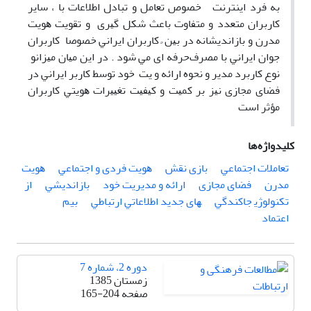
ﺑﻪ ﻓﺮد اﻳﻨﺘﺮﻧﺖ ﺧﺼﻮص ﺗﻌﺎﻣﻞ و ﺗﺒﺎدل اﻃﻼﻋﺎت ﺑﺎ ، ﺳﺎﻳﺮ
ﻛﺎرﺑﺮان ﻣﺘﻌﺪد و ﻣﺘﻔﺎوت ﺑﺎﻋﺚ ﺷﻜﻞ ﮔﻴﺮی و ﺗﻘﻮﻳﺖ ﻫﻮﻳﺖ
ﻣﺪرن و ﺑﺎزاﻧﺪﻳﺸﺎﻧﻪ در ﺑﻴﻦ ً ﻛﺎرﺑﺮان اﻳﺮاﻧﻲ ﺧﺼﻮﺻﺎ ﻛﺎرﺑﺮان
ﺟﻮان اﻳﺮاﻧﻲ ﺑﺎ ﻣﺼﺮفﺣﺮﻓﻪ ای ﻣﻲ ﺷﻮد . در اﻳﻦ ﻣﻴﺎن ﻣﻴﺰانو
ﻧﻮع ﻛﺎرﺑﺮد ﻣﺪﻳﺮ و ﻧﺤﻮه اراﺋﻪ و ﻳﺖ ﺧﻮد ﺗﻮﺳﻂ ﻛﺎرﺑﺮ اﻳﺮاﻧﻲ در
ﻓﻀﺎی ﻣﺠﺎزی ﻧﻴﺰ ﺑﺮ ﻛﻤﻴﺖ و ﻛﻴﻔﻴﺖ ﺗﻐﻴﻴﺮات ﻫﻮﻳﺘﻲ ﻛﺎرﺑﺮان
ﻣﺆثر است
کلیدواژه‌ها
ﺗﻌﺎﻣﻼت اﺟﺘﻤﺎﻋﻲ
ﺑﺎزی ﻧﻘﺶ
ﻫﻮﻳﺖ ﻓﺮدی و اﺟﺘﻤﺎﻋﻲ
ﻫﻮﻳﺖ
ﻣﺪرن
ﻓﻀﺎی ﻣﺠﺎزی
اراﺋﻪ و ﻣﺪﻳﺮﻳﺖ ﺧﻮد
ﺑﺎزاﻧﺪﻳﺸﻲ
از
ﺗﻜﻨﻮﻟﻮژﻳ ﺟﺎﻛﻨﺪﮔﻲ
ﻬﺎی ﺟﺪﻳﺪ اﻃﻼﻋﺎﺗﻲ ارﺗﺒﺎﻃﻲ
بیم
اﻋﺘﻤﺎد
دوره 2، شماره 7
زمستان 1385
صفحه
165-204