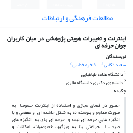
English
ورود به سامانه
ثبت نام
مطالعات فرهنگی و ارتباطات
اﻳﻨﺘﺮﻧﺖ و تغییرات هویتی پژوهشی در میان ﻛﺎرﺑﺮان
ﺟﻮان ﺣﺮﻓﻪ ای
نویسندگان
2
1
سعید ذکایی
فاخره خطیبی
1
دانشگاه علامه طباطبایی
2
دانشجوی دکتری دانشگاه مالزی
چکیده
ﺣﻀﻮر در ﻓﻀﺎی ﻣﺠﺎزی و اﺳﺘﻔﺎده از اﻳﻨﺘﺮﻧﺖ ﺧﺼﻮﺻﺎ ﺑﻪ
ﺻﻮرت ﻣﺪاوم و ﭘﻴﻮﺳﺘﻪ ﻧﻪ ﺑﻪ ﺷﻜﻞ ﺣﺎﺷﻴﻪ ای و ﻣﻘﻄﻌﻲ و ﺑﺎ
اﻧﮕﻴﺰه ﻫﺎﻳﻲ ﺣﺮﻓﻪ ای ﻧﻴﻤﻪ و ﺣﺮﻓﻪ ای ﺟﺎی ﺑﻪ اﻧﮕﻴﺰه ﻫﺎی
ﺻﺮﻓ ً ﺎ ،ﻓﺮاﻏﺘﻲ ﺑﻨﺎ ﺑﻪ وﻳﮋﮔﻴﻬﺎ، ﺧﺼﻮﺻﻴﺎت، اﻣﻜﺎﻧﺎت و