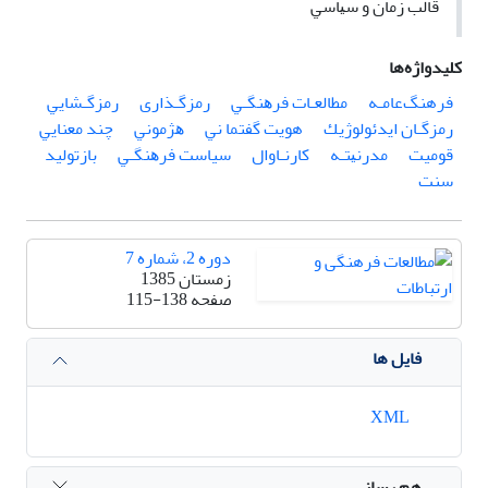
ﻗﺎﻟﺐ زﻣﺎن و ﺳﻴﺎﺳﻲ
کلیدواژه‌ها
فرهنگﻋﺎﻣـﻪ
ﻣﻄﺎﻟﻌـﺎت ﻓﺮﻫﻨﮕـﻲ
رﻣﺰﮔـﺬاری
رﻣﺰﮔـﺸﺎﻳﻲ
رﻣﺰﮔـﺎن اﻳﺪﺋﻮﻟﻮژﻳﻚ
هویت ﮔﻔﺘﻤﺎ ﻧﻲ
ﻫﮋﻣﻮﻧﻲ
ﭼﻨﺪ ﻣﻌﻨﺎﻳﻲ
قومیت
ﻣﺪرﻧﻴﺘـﻪ
ﻛﺎرﻧـﺎوال
سیاست ﻓﺮﻫﻨﮕـﻲ
بازتولید
ﺳﻨﺖ
دوره 2، شماره 7
زمستان 1385
صفحه
115-138
فایل ها
XML
هم رسانی