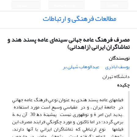
English
ورود به سامانه
ثبت نام
مطالعات فرهنگی و ارتباطات
مصرف فرهنگ عامه جهانی سینمای عامه پسند هند و
تماشاگران ایرانی (زاهدانی)
نویسندگان
یوسف اباذری
عبدالوهاب شهلی بر
دانشگاه تهران
چکیده
ﻓﻴﻠﻤﻬﺎی ﻋﺎﻣﻪ ﭘﺴﻨﺪ ﻫﻨﺪی ﺑﻪ ﻋﻨﻮان ﻧﻮﻋﻲ ﻓﺮﻫﻨﮓ ﻋﺎﻣﻪ ﺟﻬﺎﻧﻲ
در ﺟﺎﻣﻌﺔ اﻳﺮان ، و در ﻣﻘﻴﺎﺳﻲ وﺳﻴﻊ اﺳﺖ ﻣﻮرد اﺳﺘﻔﺎده
.ﭘﺪﻳﺪ اﻳﻦ اﻣﺮ ة و ﻧﻮﻇﻬﻮری ﻧﻴﺴﺖ ﭘﻴﺸﻴﻨﺔ دﻫ 30 آن ﺑﻪ ﺔ
ﺑﺮﻣﻲ ﮔﺮدد؛ در اﻣﺎ ﺗﺎﻛﻨﻮن و ﻣﻮرد ﭼﮕﻮﻧﮕﻲ ﻓﺮاﻳﻨﺪ ﻣﺼﺮف اﻳﻦ
ﻓﻴﻠﻤﻬﺎ ﻧﻮع ارﺗﺒﺎﻃﻲ ﻛﻪ ﺗﻤﺎﺷﺎﮔﺮان اﻳﺮاﻧﻲ ﺑﺎ آﻧﻬﺎ دارﻧﺪ،
ﭘﮋوﻫﺸﻲ اﻧﺠﺎم ﻧﮕﺮﻓﺘﻪ اﺳﺖ . ﭘﮋوﻫﺶ ﺣﺎﺿﺮ در ﭼﺎرﭼﻮب