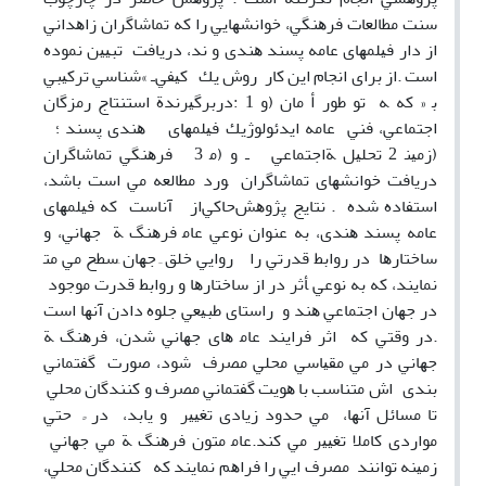
ﺳﻨﺖ ﻣﻄﺎﻟﻌﺎت ﻓﺮﻫﻨﮕﻲ، ﺧﻮاﻧﺸﻬﺎﻳﻲ را ﻛﻪ ﺗﻤﺎﺷﺎﮔﺮان زاﻫﺪاﻧﻲ
از دار ﻓﻴﻠﻤﻬﺎی ﻋﺎﻣﻪ ﭘﺴﻨﺪ ﻫﻨﺪی و ﻧﺪ، درﻳﺎﻓﺖ ﺗﺒﻴﻴﻦ ﻧﻤﻮده
اﺳﺖ .از ﺑﺮای اﻧﺠﺎم اﻳﻦ ﻛﺎر روش ﻳﻚ ﻛﻴﻔﻲـ »ﺷﻨﺎﺳﻲ ﺗﺮﻛﻴﺒﻲ
ﺑ « ﻛﻪ ﻪ ﺗﻮ ﻃﻮر أ ﻣﺎن (و 1 :درﺑﺮﮔﻴﺮﻧﺪة اﺳﺘﻨﺘﺎج رﻣﺰﮔﺎن
اﺟﺘﻤﺎﻋﻲ، ﻓﻨﻲ ﻋﺎﻣﻪ اﻳﺪﺋﻮﻟﻮژﻳﻚ ﻓﻴﻠﻤﻬﺎی ﻫﻨﺪی ﭘﺴﻨﺪ ؛
(زﻣﻴﻨ 2 ﺗﺤﻠﻴﻞ ﺔاﺟﺘﻤﺎﻋﻲ ـ و (ﻣ 3 ﻓﺮﻫﻨﮕﻲ ﺗﻤﺎﺷﺎﮔﺮان
درﻳﺎﻓﺖ ﺧﻮاﻧﺸﻬﺎی ﺗﻤﺎﺷﺎﮔﺮان ﻮرد ﻣﻄﺎﻟﻌﻪ ﻣﻲ اﺳﺖ ﺑﺎﺷﺪ،
اﺳﺘﻔﺎده ﺷﺪه . ﻧﺘﺎﻳﺞ ﭘﮋوﻫﺶﺣﺎﻛﻲاز آناﺳﺖ ﻛﻪ ﻓﻴﻠﻤﻬﺎی
ﻋﺎﻣﻪ ﭘﺴﻨﺪ ﻫﻨﺪی، ﺑﻪ ﻋﻨﻮان ﻧﻮﻋﻲ ﻋﺎﻣ ﻓﺮﻫﻨﮓ ﺔ ﺟﻬﺎﻧﻲ، و
ﺳﺎﺧﺘﺎرﻫﺎ در رواﺑﻂ ﻗﺪرﺗﻲ را رواﻳﻲ ﺧﻠﻖ ِ ﺟﻬﺎن ِﺳﻄﺢ ﻣﻲ ﻣﺘ
ﻧﻤﺎﻳﻨﺪ، ﻛﻪ ﺑﻪ ﻧﻮﻋﻲ ﺄﺛﺮ در از ﺳﺎﺧﺘﺎرﻫﺎ و رواﺑﻂ ﻗﺪرت ﻣﻮﺟﻮد
در ﺟﻬﺎن اﺟﺘﻤﺎﻋﻲ ﻫﻨﺪ و راﺳﺘﺎی ﻃﺒﻴﻌﻲ ﺟﻠﻮه دادن آﻧﻬﺎ اﺳﺖ
.در وﻗﺘﻲ ﻛﻪ اﺛﺮ ﻓﺮاﻳﻨﺪ ﻋﺎﻣ ﻫﺎی ﺟﻬﺎﻧﻲ ﺷﺪن، ﻓﺮﻫﻨﮓ ﺔ
ﺟﻬﺎﻧﻲ در ﻣﻲ ﻣﻘﻴﺎﺳﻲ ﻣﺤﻠﻲ ﻣﺼﺮف ﺷﻮد، ﺻﻮرت ﮔﻔﺘﻤﺎﻧﻲ
ﺑﻨﺪی اش ﻣﺘﻨﺎﺳﺐ ﺑﺎ ﻫﻮﻳﺖ ﮔﻔﺘﻤﺎﻧﻲ ﻣﺼﺮف و ﻛﻨﻨﺪﮔﺎن ﻣﺤﻠﻲ
ﺗﺎ ﻣﺴﺎﺋﻞ آﻧﻬﺎ، ﻣﻲ ﺣﺪود زﻳﺎدی ﺗﻐﻴﻴﺮ و ﻳﺎﺑﺪ، در ً ﺣﺘﻲ
ﻣﻮاردی ﻛﺎﻣﻼ ﺗﻐﻴﻴﺮ ﻣﻲ ﻛﻨﺪ.ﻋﺎﻣ ﻣﺘﻮن ﻓﺮﻫﻨﮓ ﺔ ﻣﻲ ﺟﻬﺎﻧﻲ
زﻣﻴﻨﻪ ﺗﻮاﻧﻨﺪ ﻣﺼﺮف اﻳﻲ را ﻓﺮاﻫﻢ ﻧﻤﺎﻳﻨﺪ ﻛﻪ ﻛﻨﻨﺪﮔﺎن ﻣﺤﻠﻲ،